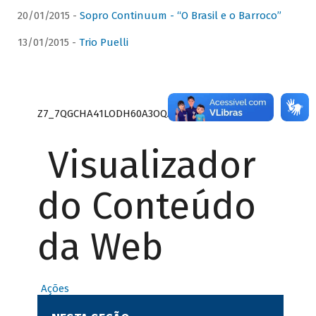
20/01/2015 -
Sopro Continuum - “O Brasil e o Barroco”
13/01/2015 -
Trio Puelli
Z7_7QGCHA41LODH60A3OQA8RN1415
Visualizador
do Conteúdo
da Web
Ações