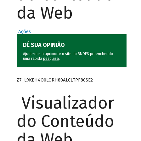
da Web
Ações
DÊ SUA OPINIÃO
Ajude-nos a aprimorar o site do BNDES preenchendo
uma rápida
pesquisa
.
Z7_L9KEH4O0LORH80ALCLTPF80SE2
Visualizador
do Conteúdo
da Web