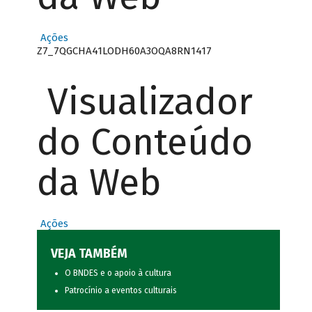
Ações
Z7_7QGCHA41LODH60A3OQA8RN1417
Visualizador
do Conteúdo
da Web
Ações
VEJA TAMBÉM
O BNDES e o apoio à cultura
Patrocínio a eventos culturais