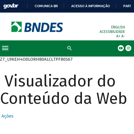
COMUNICA BR
ACESSO À INFORMAÇÃO
PARTI
ENGLISH
ACESSIBILIDADE
A+
A-
Busca
Z7_L9KEH4O0LORH80ALCLTPF80S67
Visualizador do
Conteúdo da Web
Ações