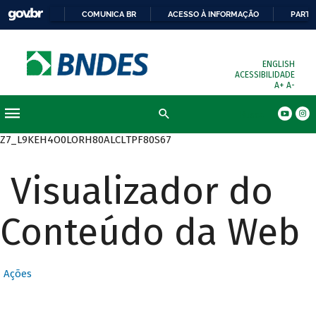
COMUNICA BR
ACESSO À INFORMAÇÃO
PARTI
ENGLISH
ACESSIBILIDADE
A+
A-
Busca
Z7_L9KEH4O0LORH80ALCLTPF80S67
Visualizador do
Conteúdo da Web
Ações