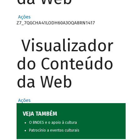
Ações
Z7_7QGCHA41LODH60A3OQA8RN1417
Visualizador
do Conteúdo
da Web
Ações
VEJA TAMBÉM
O BNDES e o apoio à cultura
Patrocínio a eventos culturais