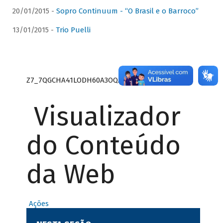
20/01/2015 -
Sopro Continuum - “O Brasil e o Barroco”
13/01/2015 -
Trio Puelli
Z7_7QGCHA41LODH60A3OQA8RN1415
Visualizador
do Conteúdo
da Web
Ações