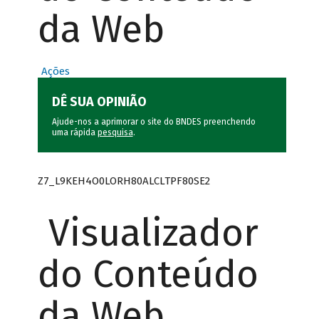
da Web
Ações
DÊ SUA OPINIÃO
Ajude-nos a aprimorar o site do BNDES preenchendo
uma rápida
pesquisa
.
Z7_L9KEH4O0LORH80ALCLTPF80SE2
Visualizador
do Conteúdo
da Web