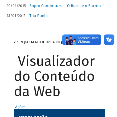
20/01/2015 -
Sopro Continuum - “O Brasil e o Barroco”
13/01/2015 -
Trio Puelli
Z7_7QGCHA41LODH60A3OQA8RN1415
Visualizador
do Conteúdo
da Web
Ações