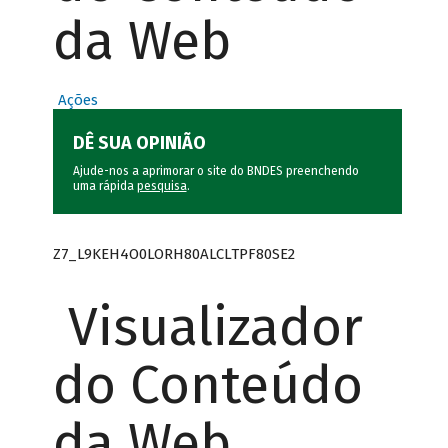
da Web
Ações
DÊ SUA OPINIÃO
Ajude-nos a aprimorar o site do BNDES preenchendo
uma rápida
pesquisa
.
Z7_L9KEH4O0LORH80ALCLTPF80SE2
Visualizador
do Conteúdo
da Web