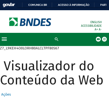
COMUNICA BR
ACESSO À INFORMAÇÃO
PARTI
ENGLISH
ACESSIBILIDADE
A+
A-
Busca
Z7_L9KEH4O0LORH80ALCLTPF80S67
Visualizador do
Conteúdo da Web
Ações