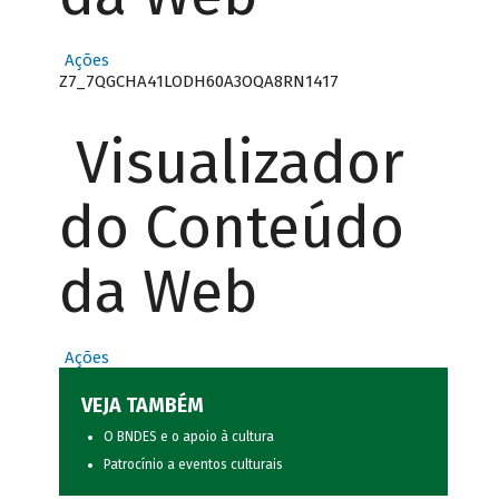
Ações
Z7_7QGCHA41LODH60A3OQA8RN1417
Visualizador
do Conteúdo
da Web
Ações
VEJA TAMBÉM
O BNDES e o apoio à cultura
Patrocínio a eventos culturais