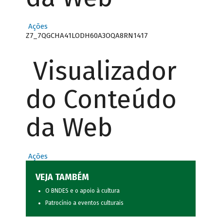
Ações
Z7_7QGCHA41LODH60A3OQA8RN1417
Visualizador
do Conteúdo
da Web
Ações
VEJA TAMBÉM
O BNDES e o apoio à cultura
Patrocínio a eventos culturais