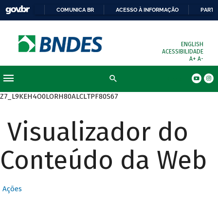
COMUNICA BR
ACESSO À INFORMAÇÃO
PARTI
ENGLISH
ACESSIBILIDADE
A+
A-
Busca
Z7_L9KEH4O0LORH80ALCLTPF80S67
Visualizador do
Conteúdo da Web
Ações