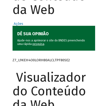
da Web
Ações
DÊ SUA OPINIÃO
Ajude-nos a aprimorar o site do BNDES preenchendo
uma rápida
pesquisa
.
Z7_L9KEH4O0LORH80ALCLTPF80SE2
Visualizador
do Conteúdo
da Web