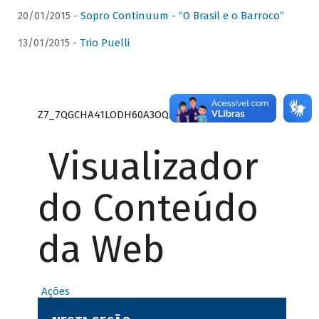
20/01/2015 -
Sopro Continuum - “O Brasil e o Barroco”
13/01/2015 -
Trio Puelli
Z7_7QGCHA41LODH60A3OQA8RN1415
Visualizador
do Conteúdo
da Web
Ações