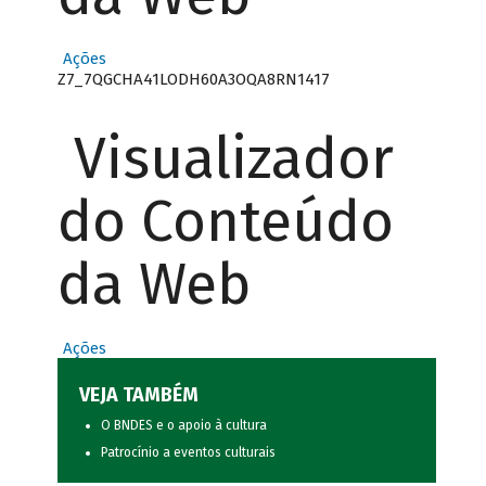
Ações
Z7_7QGCHA41LODH60A3OQA8RN1417
Visualizador
do Conteúdo
da Web
Ações
VEJA TAMBÉM
O BNDES e o apoio à cultura
Patrocínio a eventos culturais