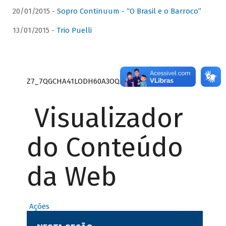
20/01/2015 -
Sopro Continuum - “O Brasil e o Barroco”
13/01/2015 -
Trio Puelli
Z7_7QGCHA41LODH60A3OQA8RN1415
Visualizador
do Conteúdo
da Web
Ações