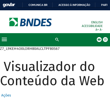
COMUNICA BR
ACESSO À INFORMAÇÃO
PARTI
ENGLISH
ACESSIBILIDADE
A+
A-
Busca
Z7_L9KEH4O0LORH80ALCLTPF80S67
Visualizador do
Conteúdo da Web
Ações