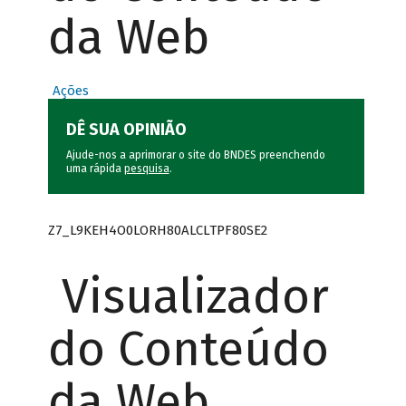
da Web
Ações
DÊ SUA OPINIÃO
Ajude-nos a aprimorar o site do BNDES preenchendo
uma rápida
pesquisa
.
Z7_L9KEH4O0LORH80ALCLTPF80SE2
Visualizador
do Conteúdo
da Web