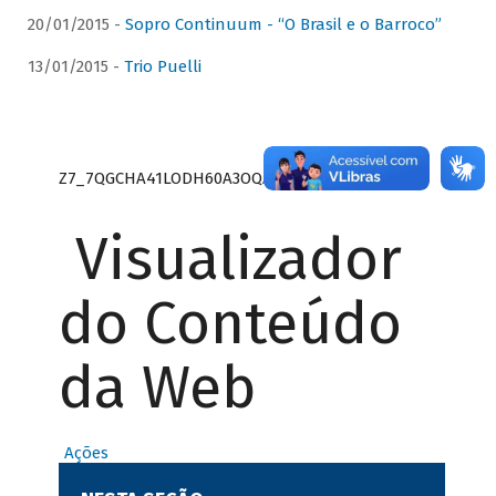
20/01/2015 -
Sopro Continuum - “O Brasil e o Barroco”
13/01/2015 -
Trio Puelli
Z7_7QGCHA41LODH60A3OQA8RN1415
Visualizador
do Conteúdo
da Web
Ações