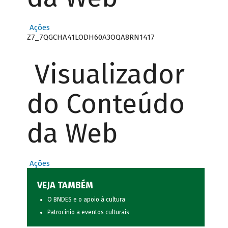
Ações
Z7_7QGCHA41LODH60A3OQA8RN1417
Visualizador
do Conteúdo
da Web
Ações
VEJA TAMBÉM
O BNDES e o apoio à cultura
Patrocínio a eventos culturais