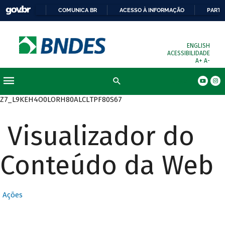
COMUNICA BR
ACESSO À INFORMAÇÃO
PARTI
ENGLISH
ACESSIBILIDADE
A+
A-
Busca
Z7_L9KEH4O0LORH80ALCLTPF80S67
Visualizador do
Conteúdo da Web
Ações