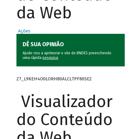
da Web
Ações
DÊ SUA OPINIÃO
Ajude-nos a aprimorar o site do BNDES preenchendo
uma rápida
pesquisa
.
Z7_L9KEH4O0LORH80ALCLTPF80SE2
Visualizador
do Conteúdo
da Web