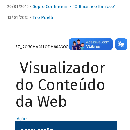
20/01/2015 -
Sopro Continuum - “O Brasil e o Barroco”
13/01/2015 -
Trio Puelli
Z7_7QGCHA41LODH60A3OQA8RN1415
Visualizador
do Conteúdo
da Web
Ações