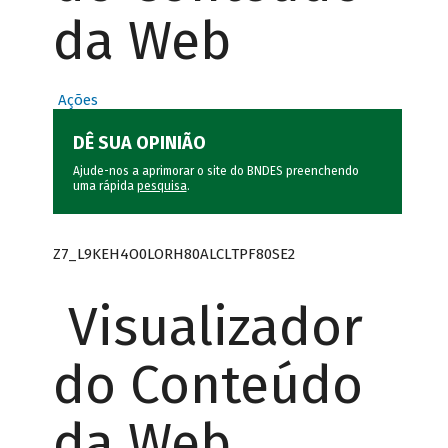
da Web
Ações
DÊ SUA OPINIÃO
Ajude-nos a aprimorar o site do BNDES preenchendo
uma rápida
pesquisa
.
Z7_L9KEH4O0LORH80ALCLTPF80SE2
Visualizador
do Conteúdo
da Web