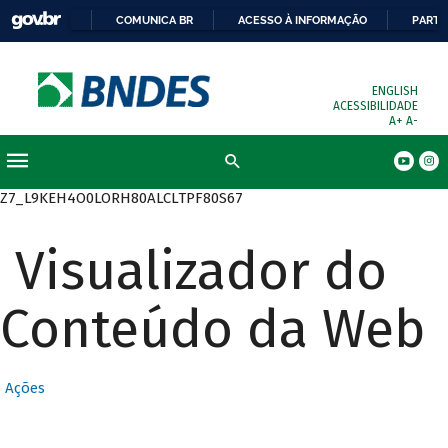
COMUNICA BR
ACESSO À INFORMAÇÃO
PARTI
ENGLISH
ACESSIBILIDADE
A+
A-
Busca
Z7_L9KEH4O0LORH80ALCLTPF80S67
Visualizador do
Conteúdo da Web
Ações