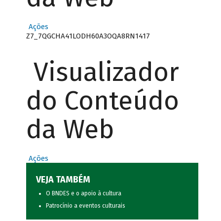
Ações
Z7_7QGCHA41LODH60A3OQA8RN1417
Visualizador
do Conteúdo
da Web
Ações
VEJA TAMBÉM
O BNDES e o apoio à cultura
Patrocínio a eventos culturais