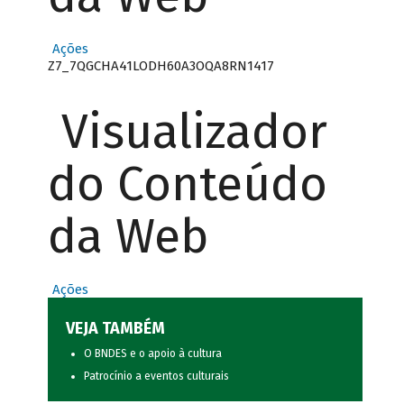
Ações
Z7_7QGCHA41LODH60A3OQA8RN1417
Visualizador
do Conteúdo
da Web
Ações
VEJA TAMBÉM
O BNDES e o apoio à cultura
Patrocínio a eventos culturais