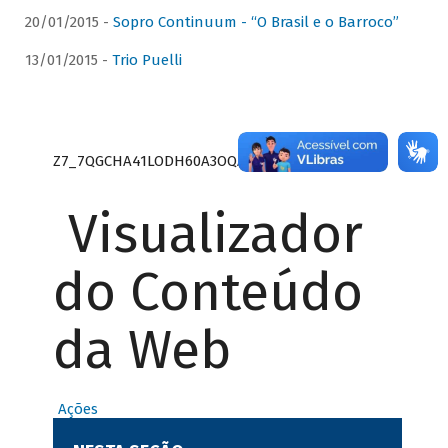
20/01/2015 -
Sopro Continuum - “O Brasil e o Barroco”
13/01/2015 -
Trio Puelli
Z7_7QGCHA41LODH60A3OQA8RN1415
Visualizador
do Conteúdo
da Web
Ações