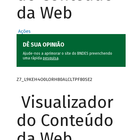
da Web
Ações
DÊ SUA OPINIÃO
Ajude-nos a aprimorar o site do BNDES preenchendo
uma rápida
pesquisa
.
Z7_L9KEH4O0LORH80ALCLTPF80SE2
Visualizador
do Conteúdo
da Web