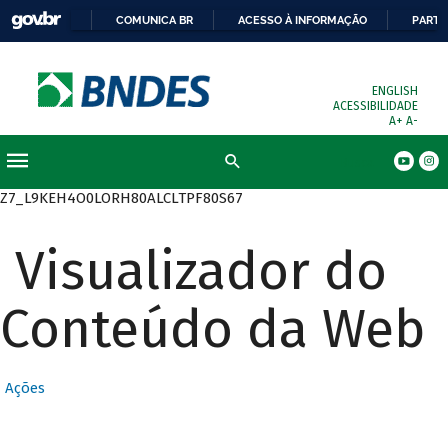
COMUNICA BR
ACESSO À INFORMAÇÃO
PARTI
ENGLISH
ACESSIBILIDADE
A+
A-
Busca
Z7_L9KEH4O0LORH80ALCLTPF80S67
Visualizador do
Conteúdo da Web
Ações