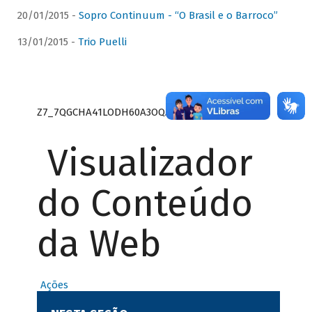
20/01/2015 -
Sopro Continuum - “O Brasil e o Barroco”
13/01/2015 -
Trio Puelli
Z7_7QGCHA41LODH60A3OQA8RN1415
Visualizador
do Conteúdo
da Web
Ações