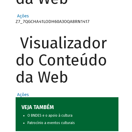
Ações
Z7_7QGCHA41LODH60A3OQA8RN1417
Visualizador
do Conteúdo
da Web
Ações
VEJA TAMBÉM
O BNDES e o apoio à cultura
Patrocínio a eventos culturais