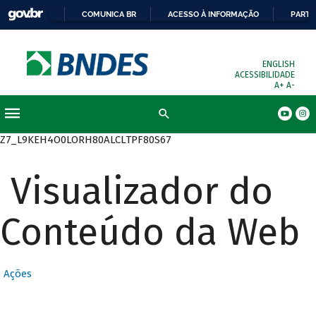
COMUNICA BR
ACESSO À INFORMAÇÃO
PARTI
ENGLISH
ACESSIBILIDADE
A+
A-
Busca
Z7_L9KEH4O0LORH80ALCLTPF80S67
Visualizador do
Conteúdo da Web
Ações