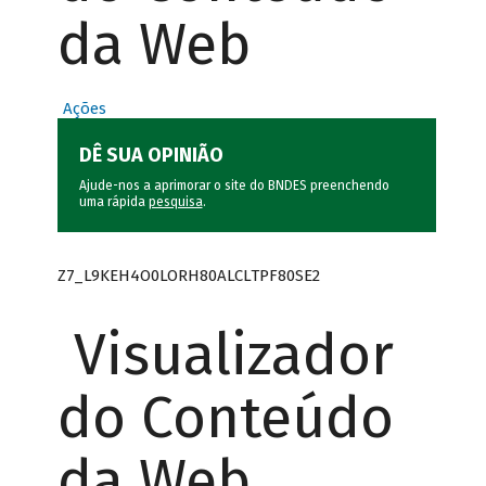
da Web
Ações
DÊ SUA OPINIÃO
Ajude-nos a aprimorar o site do BNDES preenchendo
uma rápida
pesquisa
.
Z7_L9KEH4O0LORH80ALCLTPF80SE2
Visualizador
do Conteúdo
da Web