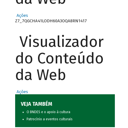
Ações
Z7_7QGCHA41LODH60A3OQA8RN1417
Visualizador
do Conteúdo
da Web
Ações
VEJA TAMBÉM
O BNDES e o apoio à cultura
Patrocínio a eventos culturais