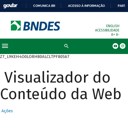
COMUNICA BR
ACESSO À INFORMAÇÃO
PARTI
ENGLISH
ACESSIBILIDADE
A+
A-
Busca
Z7_L9KEH4O0LORH80ALCLTPF80S67
Visualizador do
Conteúdo da Web
Ações