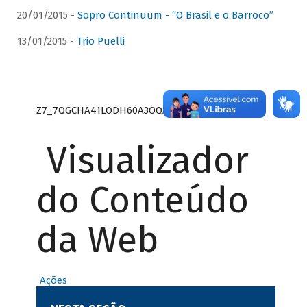
20/01/2015 -
Sopro Continuum - “O Brasil e o Barroco”
13/01/2015 -
Trio Puelli
Z7_7QGCHA41LODH60A3OQA8RN1415
Visualizador
do Conteúdo
da Web
Ações