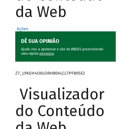
da Web
Ações
DÊ SUA OPINIÃO
Ajude-nos a aprimorar o site do BNDES preenchendo
uma rápida
pesquisa
.
Z7_L9KEH4O0LORH80ALCLTPF80SE2
Visualizador
do Conteúdo
da Web