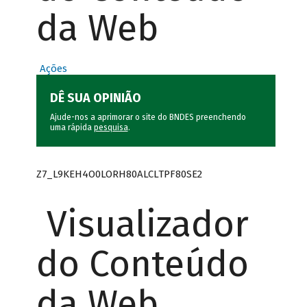
da Web
Ações
DÊ SUA OPINIÃO
Ajude-nos a aprimorar o site do BNDES preenchendo
uma rápida
pesquisa
.
Z7_L9KEH4O0LORH80ALCLTPF80SE2
Visualizador
do Conteúdo
da Web