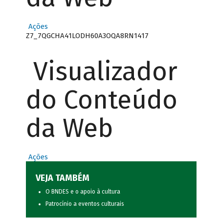
Ações
Z7_7QGCHA41LODH60A3OQA8RN1417
Visualizador
do Conteúdo
da Web
Ações
VEJA TAMBÉM
O BNDES e o apoio à cultura
Patrocínio a eventos culturais