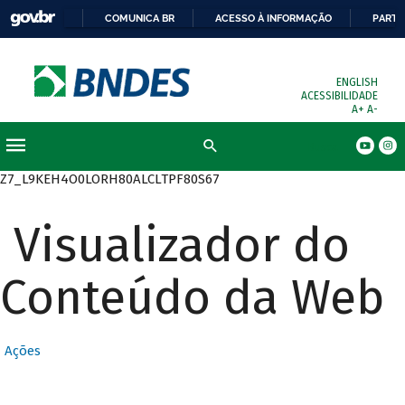
COMUNICA BR
ACESSO À INFORMAÇÃO
PARTI
ENGLISH
ACESSIBILIDADE
A+
A-
Busca
Z7_L9KEH4O0LORH80ALCLTPF80S67
Visualizador do
Conteúdo da Web
Ações