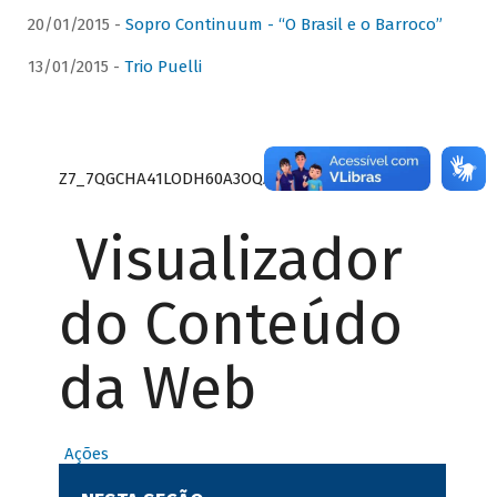
20/01/2015 -
Sopro Continuum - “O Brasil e o Barroco”
13/01/2015 -
Trio Puelli
Z7_7QGCHA41LODH60A3OQA8RN1415
Visualizador
do Conteúdo
da Web
Ações