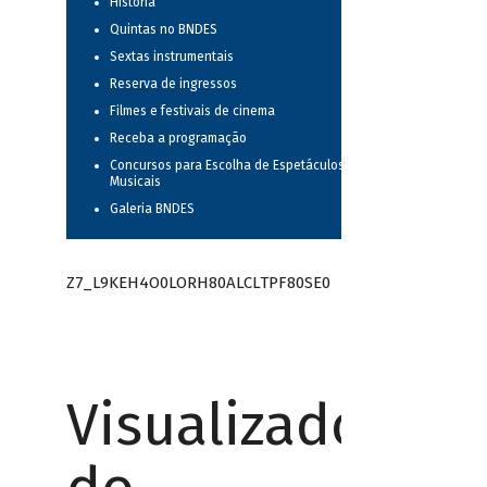
História
Quintas no BNDES
Sextas instrumentais
Reserva de ingressos
Filmes e festivais de cinema
Receba a programação
Concursos para Escolha de Espetáculos
Musicais
Galeria BNDES
Z7_L9KEH4O0LORH80ALCLTPF80SE0
Visualizador