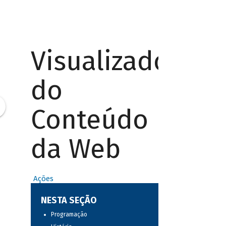
Visualizador
do
Conteúdo
da Web
Ações
NESTA SEÇÃO
Programação