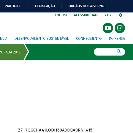
PARTICIPE
LEGISLAÇÃO
ÓRGÃOS DO GOVERNO
⁣
ENGLISH
ACESSIBILIDADE
A+
A-
NCIA
DESENVOLVIMENTO SUSTENTÁVEL
CONHECIMENTO
IMPRENSA
Busca
Z7_7QGCHA41LODH60A3OQA8RN1415