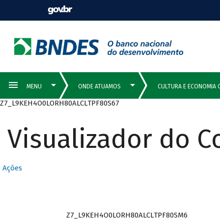
Z7_L9KEH4O0LORH80ALCLTPF80S67
Visualizador do 
Ações
Z7_L9KEH4O0LORH80ALCLTPF80SM6