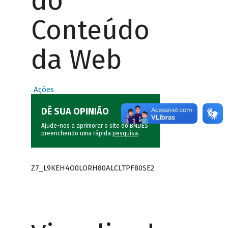
do
Conteúdo
da Web
Ações
DÊ SUA OPINIÃO
Ajude-nos a aprimorar o site do BNDES
preenchendo uma rápida
pesquisa
.
Z7_L9KEH4O0LORH80ALCLTPF80SE2