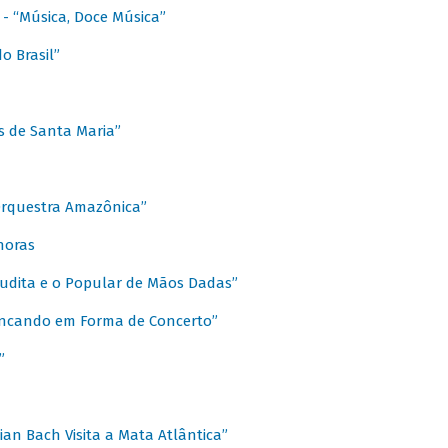
s - “Música, Doce Música”
o Brasil”
s de Santa Maria”
 Orquestra Amazônica”
onoras
rudita e o Popular de Mãos Dadas”
rincando em Forma de Concerto”
”
ian Bach Visita a Mata Atlântica”