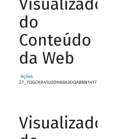
Visualizador
do
Conteúdo
da Web
Ações
Z7_7QGCHA41LODH60A3OQA8RN1417
Visualizador