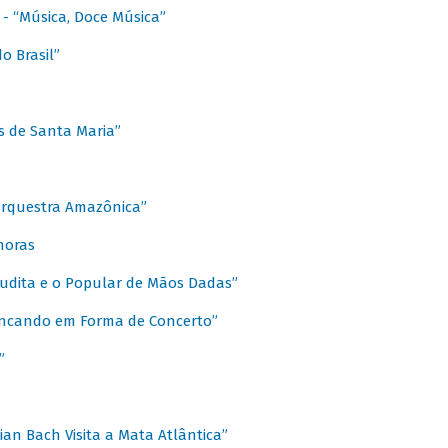
s - “Música, Doce Música”
o Brasil”
s de Santa Maria”
 Orquestra Amazônica”
onoras
rudita e o Popular de Mãos Dadas”
rincando em Forma de Concerto”
”
ian Bach Visita a Mata Atlântica”