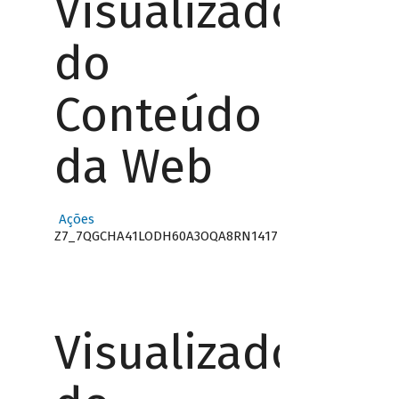
Visualizador
do
Conteúdo
da Web
Ações
Z7_7QGCHA41LODH60A3OQA8RN1417
Visualizador