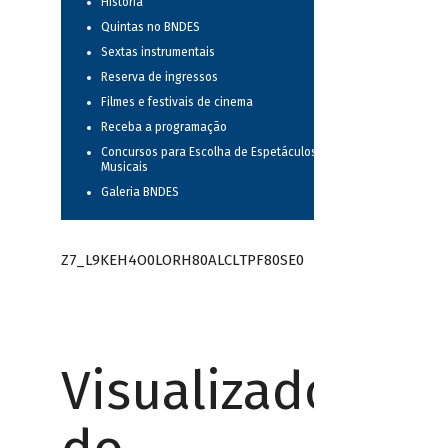
História
Quintas no BNDES
Sextas instrumentais
Reserva de ingressos
Filmes e festivais de cinema
Receba a programação
Concursos para Escolha de Espetáculos
Musicais
Galeria BNDES
Z7_L9KEH4O0LORH80ALCLTPF80SE0
Visualizador