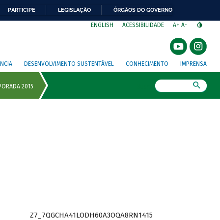
PARTICIPE
LEGISLAÇÃO
ÓRGÃOS DO GOVERNO
⁣
ENGLISH
ACESSIBILIDADE
A+
A-
NCIA
DESENVOLVIMENTO SUSTENTÁVEL
CONHECIMENTO
IMPRENSA
Busca
Z7_7QGCHA41LODH60A3OQA8RN1415