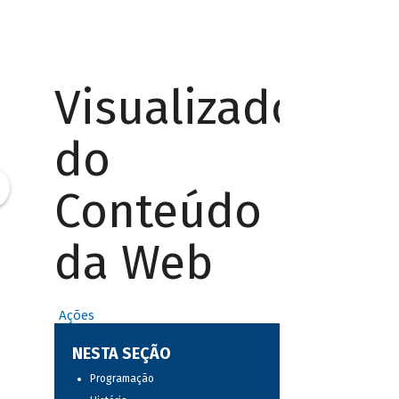
Visualizador
do
Conteúdo
da Web
Ações
NESTA SEÇÃO
Programação