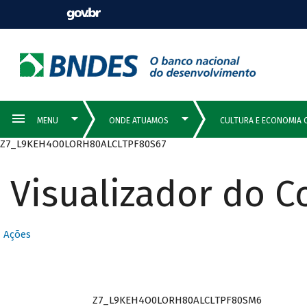
Z7_L9KEH4O0LORH80ALCLTPF80S67
Visualizador do 
Ações
Z7_L9KEH4O0LORH80ALCLTPF80SM6