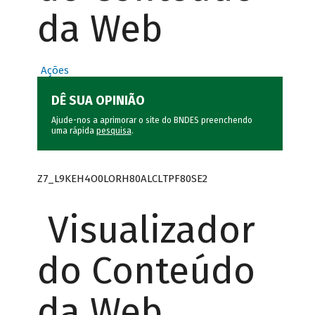
da Web
Ações
DÊ SUA OPINIÃO
Ajude-nos a aprimorar o site do BNDES preenchendo
uma rápida
pesquisa
.
Z7_L9KEH4O0LORH80ALCLTPF80SE2
Visualizador
do Conteúdo
da Web