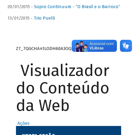
20/01/2015 -
Sopro Continuum - “O Brasil e o Barroco”
13/01/2015 -
Trio Puelli
Z7_7QGCHA41LODH60A3OQA8RN1415
Visualizador
do Conteúdo
da Web
Ações