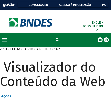
COMUNICA BR
ACESSO À INFORMAÇÃO
PARTI
ENGLISH
ACESSIBILIDADE
A+
A-
Busca
Z7_L9KEH4O0LORH80ALCLTPF80S67
Visualizador do
Conteúdo da Web
Ações