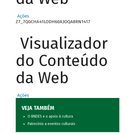
Ações
Z7_7QGCHA41LODH60A3OQA8RN1417
Visualizador
do Conteúdo
da Web
Ações
VEJA TAMBÉM
O BNDES e o apoio à cultura
Patrocínio a eventos culturais