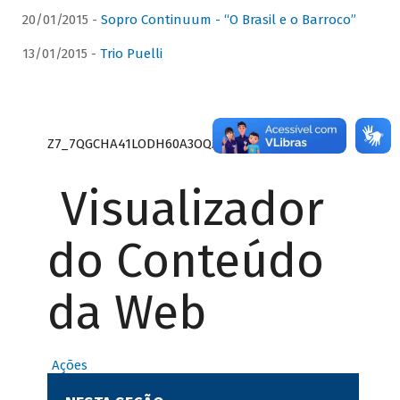
20/01/2015 -
Sopro Continuum - “O Brasil e o Barroco”
13/01/2015 -
Trio Puelli
Z7_7QGCHA41LODH60A3OQA8RN1415
Visualizador
do Conteúdo
da Web
Ações