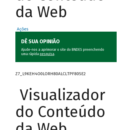
da Web
Ações
DÊ SUA OPINIÃO
Ajude-nos a aprimorar o site do BNDES preenchendo
uma rápida
pesquisa
.
Z7_L9KEH4O0LORH80ALCLTPF80SE2
Visualizador
do Conteúdo
da Web