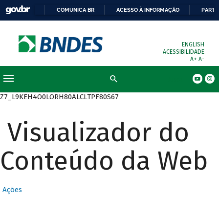
COMUNICA BR
ACESSO À INFORMAÇÃO
PARTI
ENGLISH
ACESSIBILIDADE
A+
A-
Busca
Z7_L9KEH4O0LORH80ALCLTPF80S67
Visualizador do
Conteúdo da Web
Ações