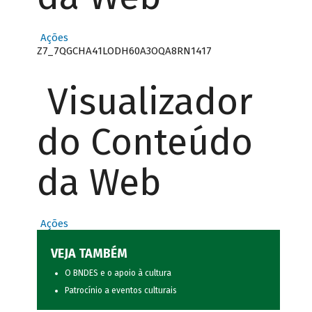
Ações
Z7_7QGCHA41LODH60A3OQA8RN1417
Visualizador
do Conteúdo
da Web
Ações
VEJA TAMBÉM
O BNDES e o apoio à cultura
Patrocínio a eventos culturais