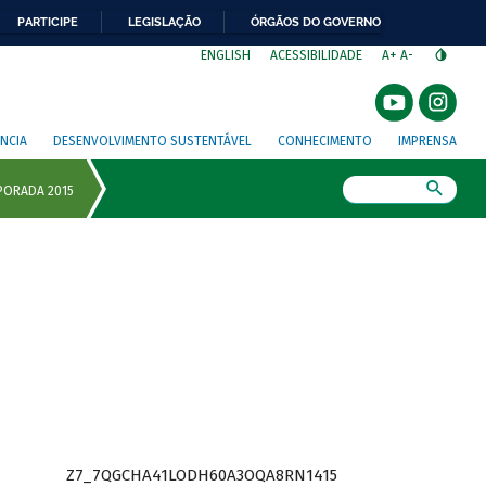
PARTICIPE
LEGISLAÇÃO
ÓRGÃOS DO GOVERNO
⁣
ENGLISH
ACESSIBILIDADE
A+
A-
NCIA
DESENVOLVIMENTO SUSTENTÁVEL
CONHECIMENTO
IMPRENSA
Busca
Z7_7QGCHA41LODH60A3OQA8RN1415