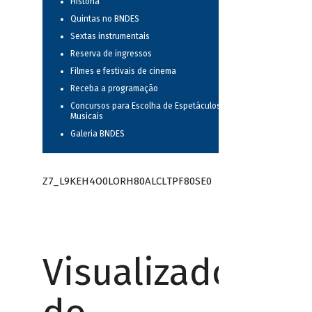
História
Quintas no BNDES
Sextas instrumentais
Reserva de ingressos
Filmes e festivais de cinema
Receba a programação
Concursos para Escolha de Espetáculos
Musicais
Galeria BNDES
Z7_L9KEH4O0LORH80ALCLTPF80SE0
Visualizador