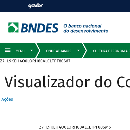
Z7_L9KEH4O0LORH80ALCLTPF80S67
Visualizador do 
Ações
Z7_L9KEH4O0LORH80ALCLTPF80SM6