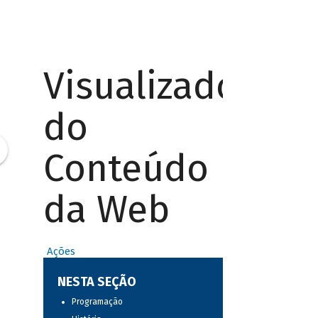
Visualizador
do
Conteúdo
da Web
Ações
NESTA SEÇÃO
Programação