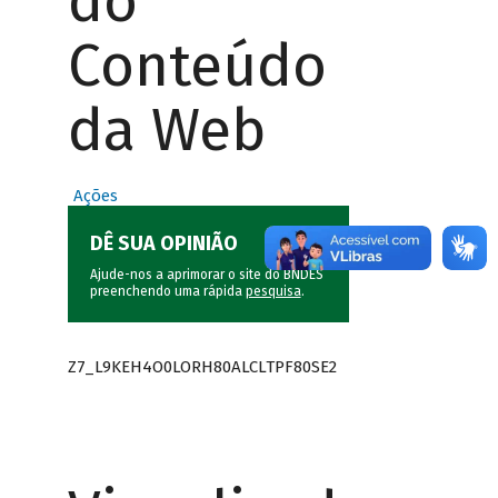
do
Conteúdo
da Web
Ações
DÊ SUA OPINIÃO
Ajude-nos a aprimorar o site do BNDES
preenchendo uma rápida
pesquisa
.
Z7_L9KEH4O0LORH80ALCLTPF80SE2