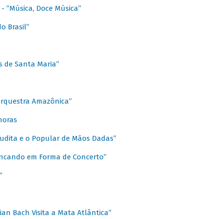
s - “Música, Doce Música”
o Brasil”
s de Santa Maria”
 Orquestra Amazônica”
onoras
rudita e o Popular de Mãos Dadas”
rincando em Forma de Concerto”
”
ian Bach Visita a Mata Atlântica”