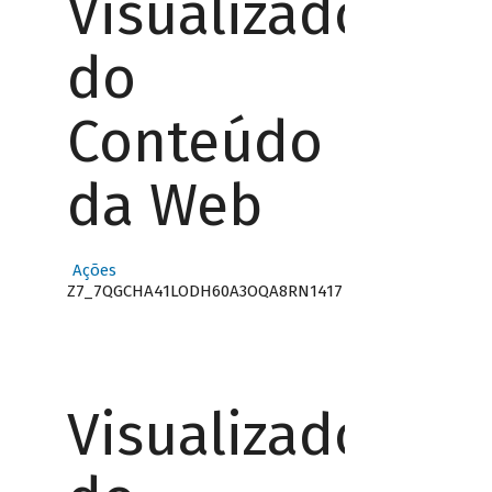
Visualizador
do
Conteúdo
da Web
Ações
Z7_7QGCHA41LODH60A3OQA8RN1417
Visualizador