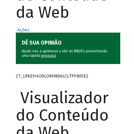
da Web
Ações
DÊ SUA OPINIÃO
Ajude-nos a aprimorar o site do BNDES preenchendo
uma rápida
pesquisa
.
Z7_L9KEH4O0LORH80ALCLTPF80SE2
Visualizador
do Conteúdo
da Web