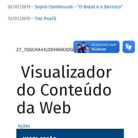
20/01/2015 -
Sopro Continuum - “O Brasil e o Barroco”
13/01/2015 -
Trio Puelli
Z7_7QGCHA41LODH60A3OQA8RN1415
Visualizador
do Conteúdo
da Web
Ações