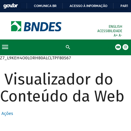
COMUNICA BR
ACESSO À INFORMAÇÃO
PARTI
ENGLISH
ACESSIBILIDADE
A+
A-
Busca
Z7_L9KEH4O0LORH80ALCLTPF80S67
Visualizador do
Conteúdo da Web
Ações