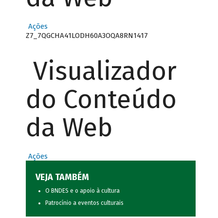
Ações
Z7_7QGCHA41LODH60A3OQA8RN1417
Visualizador
do Conteúdo
da Web
Ações
VEJA TAMBÉM
O BNDES e o apoio à cultura
Patrocínio a eventos culturais