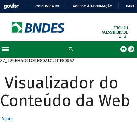
COMUNICA BR
ACESSO À INFORMAÇÃO
PARTI
ENGLISH
ACESSIBILIDADE
A+
A-
Busca
Z7_L9KEH4O0LORH80ALCLTPF80S67
Visualizador do
Conteúdo da Web
Ações