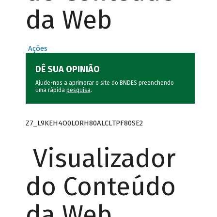
da Web
Ações
DÊ SUA OPINIÃO
Ajude-nos a aprimorar o site do BNDES preenchendo
uma rápida
pesquisa
.
Z7_L9KEH4O0LORH80ALCLTPF80SE2
Visualizador
do Conteúdo
da Web