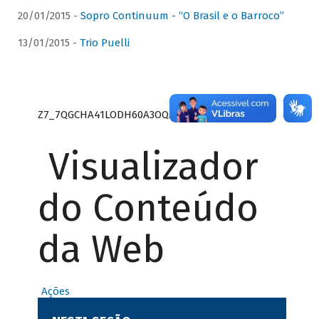
20/01/2015 -
Sopro Continuum - “O Brasil e o Barroco”
13/01/2015 -
Trio Puelli
Z7_7QGCHA41LODH60A3OQA8RN1415
Visualizador
do Conteúdo
da Web
Ações