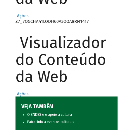
Ações
Z7_7QGCHA41LODH60A3OQA8RN1417
Visualizador
do Conteúdo
da Web
Ações
VEJA TAMBÉM
O BNDES e o apoio à cultura
Patrocínio a eventos culturais