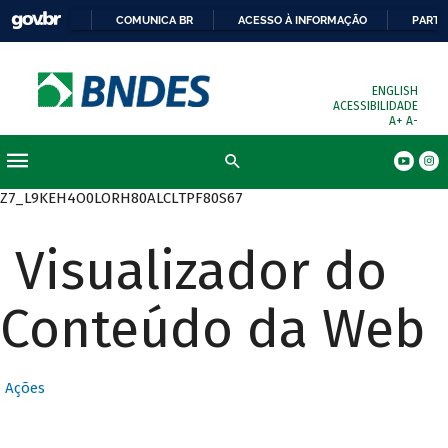
COMUNICA BR
ACESSO À INFORMAÇÃO
PARTI
ENGLISH
ACESSIBILIDADE
A+
A-
Busca
Z7_L9KEH4O0LORH80ALCLTPF80S67
Visualizador do
Conteúdo da Web
Ações