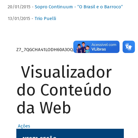
20/01/2015 -
Sopro Continuum - “O Brasil e o Barroco”
13/01/2015 -
Trio Puelli
Z7_7QGCHA41LODH60A3OQA8RN1415
Visualizador
do Conteúdo
da Web
Ações