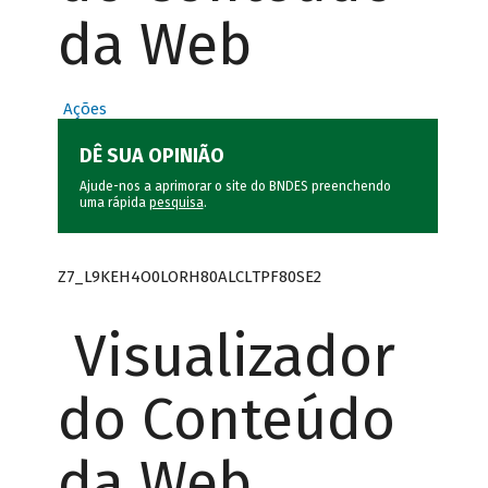
da Web
Ações
DÊ SUA OPINIÃO
Ajude-nos a aprimorar o site do BNDES preenchendo
uma rápida
pesquisa
.
Z7_L9KEH4O0LORH80ALCLTPF80SE2
Visualizador
do Conteúdo
da Web