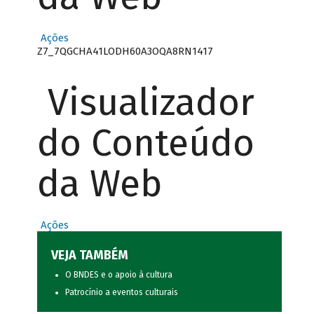
Ações
Z7_7QGCHA41LODH60A3OQA8RN1417
Visualizador
do Conteúdo
da Web
Ações
VEJA TAMBÉM
O BNDES e o apoio à cultura
Patrocínio a eventos culturais