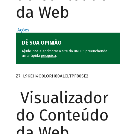
da Web
Ações
DÊ SUA OPINIÃO
Ajude-nos a aprimorar o site do BNDES preenchendo
uma rápida
pesquisa
.
Z7_L9KEH4O0LORH80ALCLTPF80SE2
Visualizador
do Conteúdo
da Web