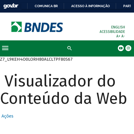
COMUNICA BR
ACESSO À INFORMAÇÃO
PARTI
ENGLISH
ACESSIBILIDADE
A+
A-
Busca
Z7_L9KEH4O0LORH80ALCLTPF80S67
Visualizador do
Conteúdo da Web
Ações