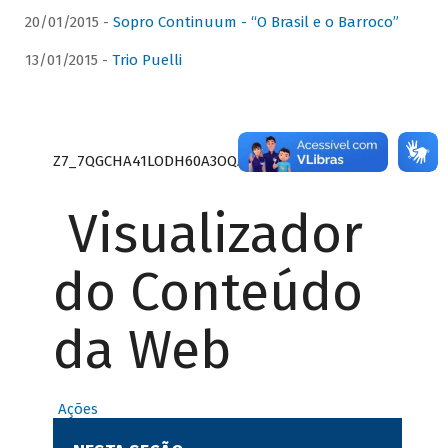
20/01/2015 -
Sopro Continuum - “O Brasil e o Barroco”
13/01/2015 -
Trio Puelli
Z7_7QGCHA41LODH60A3OQA8RN1415
Visualizador
do Conteúdo
da Web
Ações