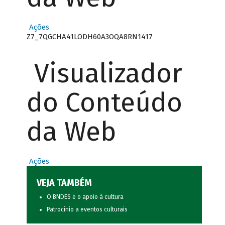
Ações
Z7_7QGCHA41LODH60A3OQA8RN1417
Visualizador
do Conteúdo
da Web
Ações
VEJA TAMBÉM
O BNDES e o apoio à cultura
Patrocínio a eventos culturais