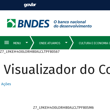
Z7_L9KEH4O0LORH80ALCLTPF80S67
Visualizador do 
Ações
Z7_L9KEH4O0LORH80ALCLTPF80SM6