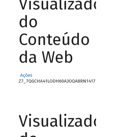
Visualizador
do
Conteúdo
da Web
Ações
Z7_7QGCHA41LODH60A3OQA8RN1417
Visualizador