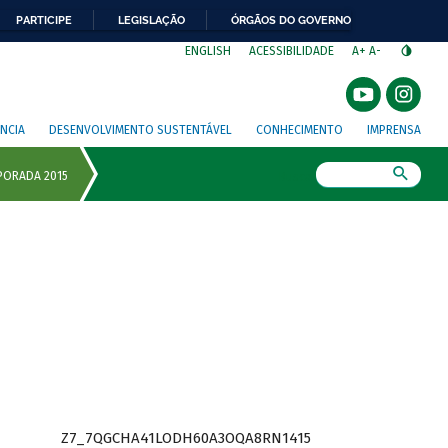
PARTICIPE
LEGISLAÇÃO
ÓRGÃOS DO GOVERNO
⁣
ENGLISH
ACESSIBILIDADE
A+
A-
NCIA
DESENVOLVIMENTO SUSTENTÁVEL
CONHECIMENTO
IMPRENSA
Busca
Z7_7QGCHA41LODH60A3OQA8RN1415