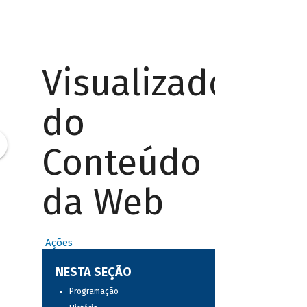
Visualizador
do
Conteúdo
da Web
Ações
NESTA SEÇÃO
Programação