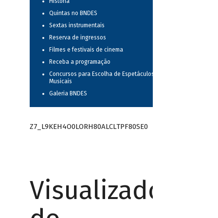
História
Quintas no BNDES
Sextas instrumentais
Reserva de ingressos
Filmes e festivais de cinema
Receba a programação
Concursos para Escolha de Espetáculos
Musicais
Galeria BNDES
Z7_L9KEH4O0LORH80ALCLTPF80SE0
Visualizador