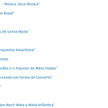
s - “Música, Doce Música”
o Brasil”
s de Santa Maria”
 Orquestra Amazônica”
onoras
rudita e o Popular de Mãos Dadas”
rincando em Forma de Concerto”
”
ian Bach Visita a Mata Atlântica”