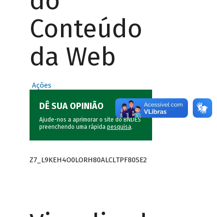
do
Conteúdo
da Web
Ações
DÊ SUA OPINIÃO
Ajude-nos a aprimorar o site do BNDES
preenchendo uma rápida
pesquisa
.
Z7_L9KEH4O0LORH80ALCLTPF80SE2