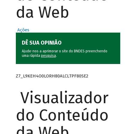
da Web
Ações
DÊ SUA OPINIÃO
Ajude-nos a aprimorar o site do BNDES preenchendo
uma rápida
pesquisa
.
Z7_L9KEH4O0LORH80ALCLTPF80SE2
Visualizador
do Conteúdo
da Web