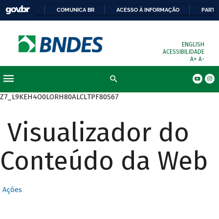
COMUNICA BR
ACESSO À INFORMAÇÃO
PARTI
ENGLISH
ACESSIBILIDADE
A+
A-
Busca
Z7_L9KEH4O0LORH80ALCLTPF80S67
Visualizador do
Conteúdo da Web
Ações