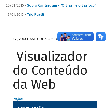
20/01/2015 -
Sopro Continuum - “O Brasil e o Barroco”
13/01/2015 -
Trio Puelli
Z7_7QGCHA41LODH60A3OQA8RN1415
Visualizador
do Conteúdo
da Web
Ações