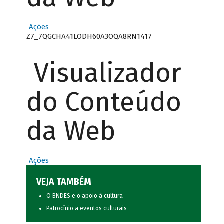
Ações
Z7_7QGCHA41LODH60A3OQA8RN1417
Visualizador
do Conteúdo
da Web
Ações
VEJA TAMBÉM
O BNDES e o apoio à cultura
Patrocínio a eventos culturais