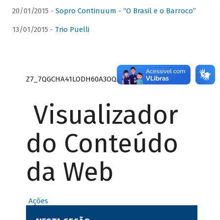
20/01/2015 -
Sopro Continuum - “O Brasil e o Barroco”
13/01/2015 -
Trio Puelli
Z7_7QGCHA41LODH60A3OQA8RN1415
Visualizador
do Conteúdo
da Web
Ações