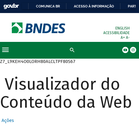
COMUNICA BR
ACESSO À INFORMAÇÃO
PARTI
ENGLISH
ACESSIBILIDADE
A+
A-
Busca
Z7_L9KEH4O0LORH80ALCLTPF80S67
Visualizador do
Conteúdo da Web
Ações