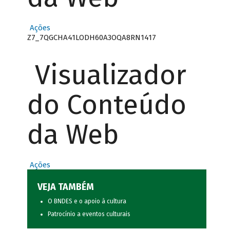
Ações
Z7_7QGCHA41LODH60A3OQA8RN1417
Visualizador
do Conteúdo
da Web
Ações
VEJA TAMBÉM
O BNDES e o apoio à cultura
Patrocínio a eventos culturais