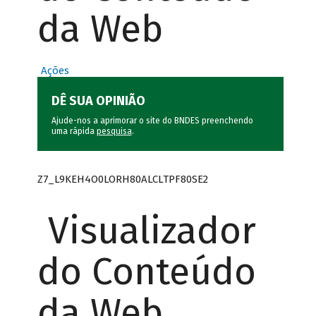
da Web
Ações
DÊ SUA OPINIÃO
Ajude-nos a aprimorar o site do BNDES preenchendo
uma rápida
pesquisa
.
Z7_L9KEH4O0LORH80ALCLTPF80SE2
Visualizador
do Conteúdo
da Web