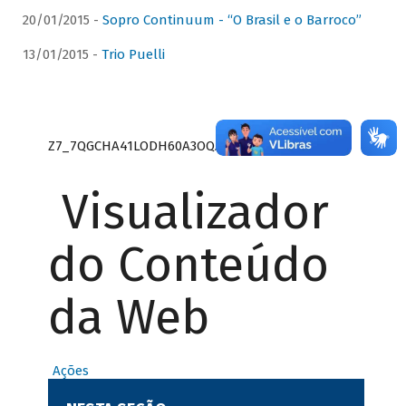
20/01/2015 -
Sopro Continuum - “O Brasil e o Barroco”
13/01/2015 -
Trio Puelli
Z7_7QGCHA41LODH60A3OQA8RN1415
Visualizador
do Conteúdo
da Web
Ações