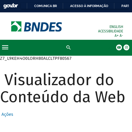
COMUNICA BR
ACESSO À INFORMAÇÃO
PARTI
ENGLISH
ACESSIBILIDADE
A+
A-
Busca
Z7_L9KEH4O0LORH80ALCLTPF80S67
Visualizador do
Conteúdo da Web
Ações