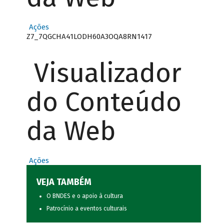
Ações
Z7_7QGCHA41LODH60A3OQA8RN1417
Visualizador
do Conteúdo
da Web
Ações
VEJA TAMBÉM
O BNDES e o apoio à cultura
Patrocínio a eventos culturais