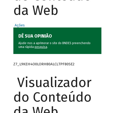
da Web
Ações
DÊ SUA OPINIÃO
Ajude-nos a aprimorar o site do BNDES preenchendo
uma rápida
pesquisa
.
Z7_L9KEH4O0LORH80ALCLTPF80SE2
Visualizador
do Conteúdo
da Web