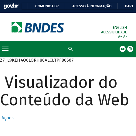
COMUNICA BR
ACESSO À INFORMAÇÃO
PARTI
ENGLISH
ACESSIBILIDADE
A+
A-
Busca
Z7_L9KEH4O0LORH80ALCLTPF80S67
Visualizador do
Conteúdo da Web
Ações