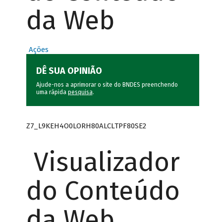
da Web
Ações
DÊ SUA OPINIÃO
Ajude-nos a aprimorar o site do BNDES preenchendo
uma rápida
pesquisa
.
Z7_L9KEH4O0LORH80ALCLTPF80SE2
Visualizador
do Conteúdo
da Web