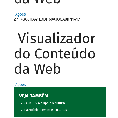
Ações
Z7_7QGCHA41LODH60A3OQA8RN1417
Visualizador
do Conteúdo
da Web
Ações
VEJA TAMBÉM
O BNDES e o apoio à cultura
Patrocínio a eventos culturais