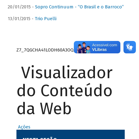
20/01/2015 -
Sopro Continuum - “O Brasil e o Barroco”
13/01/2015 -
Trio Puelli
Z7_7QGCHA41LODH60A3OQA8RN1415
Visualizador
do Conteúdo
da Web
Ações