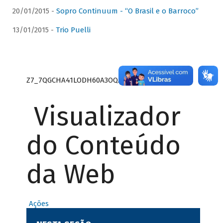
20/01/2015 -
Sopro Continuum - “O Brasil e o Barroco”
13/01/2015 -
Trio Puelli
Z7_7QGCHA41LODH60A3OQA8RN1415
Visualizador
do Conteúdo
da Web
Ações