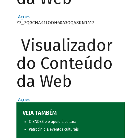
Ações
Z7_7QGCHA41LODH60A3OQA8RN1417
Visualizador
do Conteúdo
da Web
Ações
VEJA TAMBÉM
O BNDES e o apoio à cultura
Patrocínio a eventos culturais