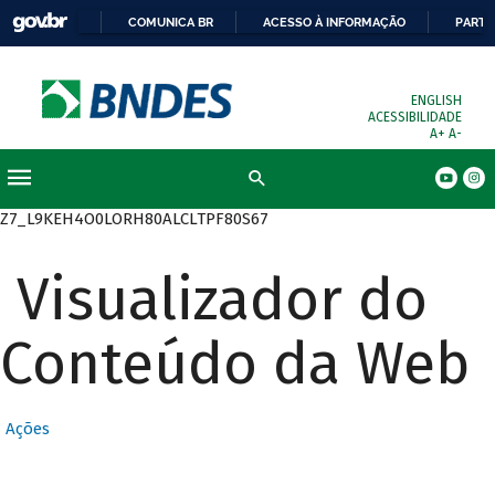
COMUNICA BR
ACESSO À INFORMAÇÃO
PARTI
ENGLISH
ACESSIBILIDADE
A+
A-
Busca
Z7_L9KEH4O0LORH80ALCLTPF80S67
Visualizador do
Conteúdo da Web
Ações