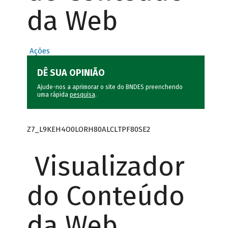
da Web
Ações
DÊ SUA OPINIÃO
Ajude-nos a aprimorar o site do BNDES preenchendo
uma rápida
pesquisa
.
Z7_L9KEH4O0LORH80ALCLTPF80SE2
Visualizador
do Conteúdo
da Web