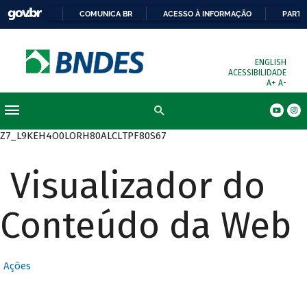
COMUNICA BR
ACESSO À INFORMAÇÃO
PARTI
ENGLISH
ACESSIBILIDADE
A+
A-
Busca
Z7_L9KEH4O0LORH80ALCLTPF80S67
Visualizador do
Conteúdo da Web
Ações