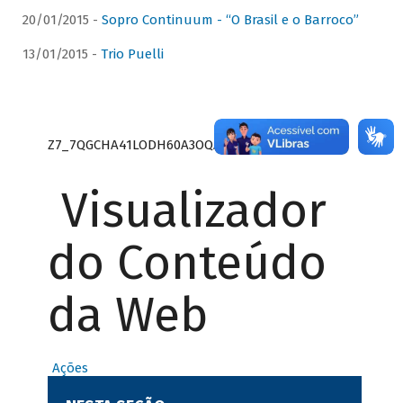
20/01/2015 -
Sopro Continuum - “O Brasil e o Barroco”
13/01/2015 -
Trio Puelli
Z7_7QGCHA41LODH60A3OQA8RN1415
Visualizador
do Conteúdo
da Web
Ações