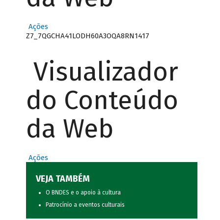
Ações
Z7_7QGCHA41LODH60A3OQA8RN1417
Visualizador
do Conteúdo
da Web
Ações
VEJA TAMBÉM
O BNDES e o apoio à cultura
Patrocínio a eventos culturais