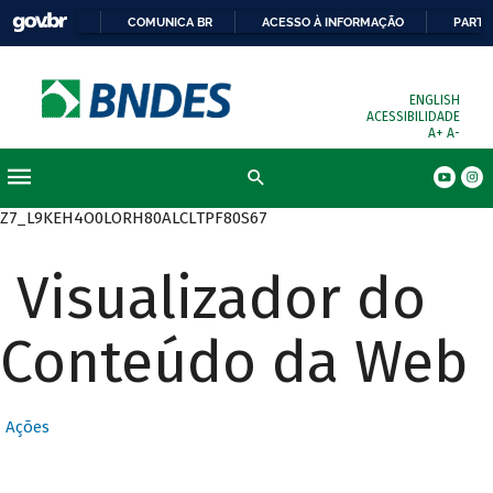
COMUNICA BR
ACESSO À INFORMAÇÃO
PARTI
ENGLISH
ACESSIBILIDADE
A+
A-
Busca
Z7_L9KEH4O0LORH80ALCLTPF80S67
Visualizador do
Conteúdo da Web
Ações