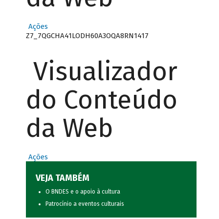
Ações
Z7_7QGCHA41LODH60A3OQA8RN1417
Visualizador
do Conteúdo
da Web
Ações
VEJA TAMBÉM
O BNDES e o apoio à cultura
Patrocínio a eventos culturais