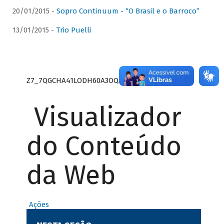
20/01/2015 -
Sopro Continuum - “O Brasil e o Barroco”
13/01/2015 -
Trio Puelli
Z7_7QGCHA41LODH60A3OQA8RN1415
Visualizador
do Conteúdo
da Web
Ações