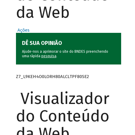
da Web
Ações
DÊ SUA OPINIÃO
Ajude-nos a aprimorar o site do BNDES preenchendo
uma rápida
pesquisa
.
Z7_L9KEH4O0LORH80ALCLTPF80SE2
Visualizador
do Conteúdo
da Web