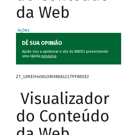
da Web
Ações
DÊ SUA OPINIÃO
Ajude-nos a aprimorar o site do BNDES preenchendo
uma rápida
pesquisa
.
Z7_L9KEH4O0LORH80ALCLTPF80SE2
Visualizador
do Conteúdo
da Web