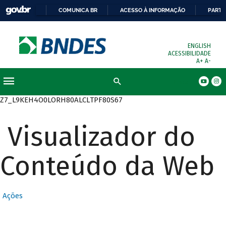
COMUNICA BR
ACESSO À INFORMAÇÃO
PARTI
ENGLISH
ACESSIBILIDADE
A+
A-
Busca
Z7_L9KEH4O0LORH80ALCLTPF80S67
Visualizador do
Conteúdo da Web
Ações