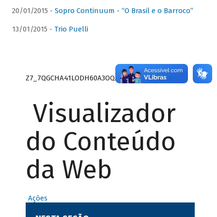
20/01/2015 -
Sopro Continuum - “O Brasil e o Barroco”
13/01/2015 -
Trio Puelli
Z7_7QGCHA41LODH60A3OQA8RN1415
Visualizador
do Conteúdo
da Web
Ações