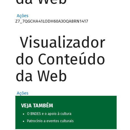
Ações
Z7_7QGCHA41LODH60A3OQA8RN1417
Visualizador
do Conteúdo
da Web
Ações
VEJA TAMBÉM
O BNDES e o apoio à cultura
Patrocínio a eventos culturais