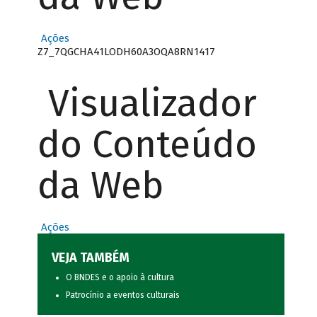
Ações
Z7_7QGCHA41LODH60A3OQA8RN1417
Visualizador
do Conteúdo
da Web
Ações
VEJA TAMBÉM
O BNDES e o apoio à cultura
Patrocínio a eventos culturais