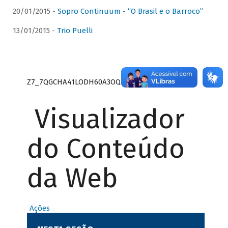
20/01/2015 -
Sopro Continuum - “O Brasil e o Barroco”
13/01/2015 -
Trio Puelli
Z7_7QGCHA41LODH60A3OQA8RN1415
Visualizador
do Conteúdo
da Web
Ações