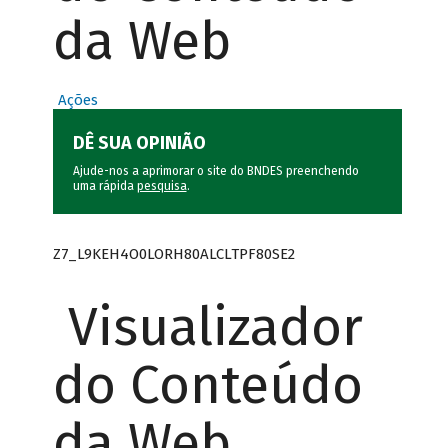
da Web
Ações
DÊ SUA OPINIÃO
Ajude-nos a aprimorar o site do BNDES preenchendo
uma rápida
pesquisa
.
Z7_L9KEH4O0LORH80ALCLTPF80SE2
Visualizador
do Conteúdo
da Web