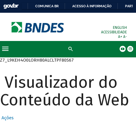
COMUNICA BR
ACESSO À INFORMAÇÃO
PARTI
ENGLISH
ACESSIBILIDADE
A+
A-
Busca
Z7_L9KEH4O0LORH80ALCLTPF80S67
Visualizador do
Conteúdo da Web
Ações