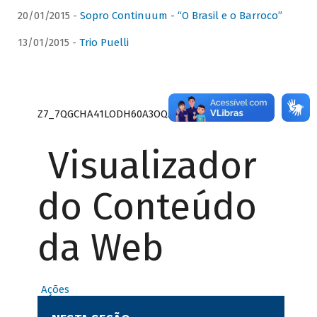
20/01/2015 -
Sopro Continuum - “O Brasil e o Barroco”
13/01/2015 -
Trio Puelli
Z7_7QGCHA41LODH60A3OQA8RN1415
Visualizador
do Conteúdo
da Web
Ações