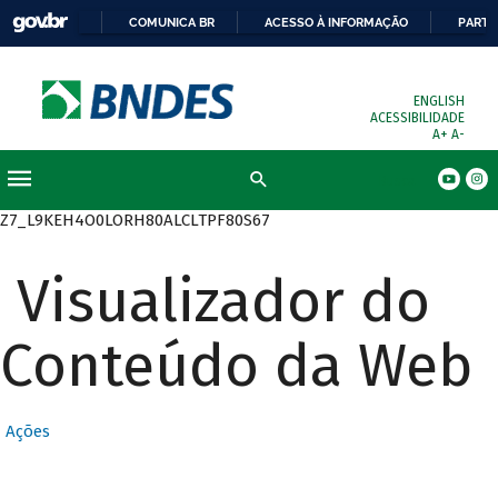
COMUNICA BR
ACESSO À INFORMAÇÃO
PARTI
ENGLISH
ACESSIBILIDADE
A+
A-
Busca
Z7_L9KEH4O0LORH80ALCLTPF80S67
Visualizador do
Conteúdo da Web
Ações