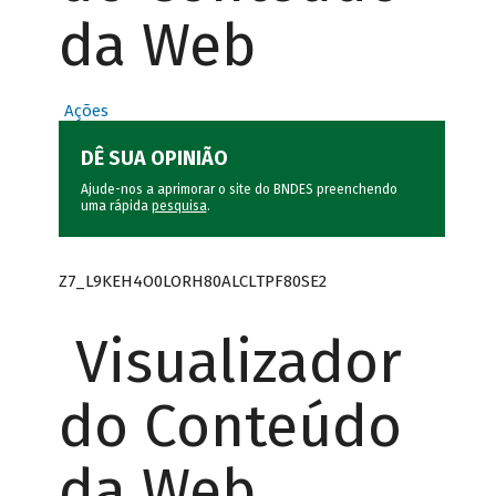
da Web
Ações
DÊ SUA OPINIÃO
Ajude-nos a aprimorar o site do BNDES preenchendo
uma rápida
pesquisa
.
Z7_L9KEH4O0LORH80ALCLTPF80SE2
Visualizador
do Conteúdo
da Web