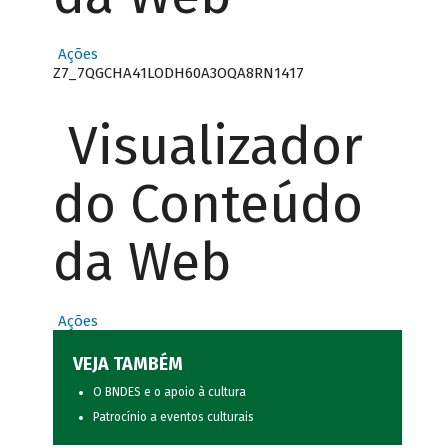
Ações
Z7_7QGCHA41LODH60A3OQA8RN1417
Visualizador
do Conteúdo
da Web
Ações
VEJA TAMBÉM
O BNDES e o apoio à cultura
Patrocínio a eventos culturais