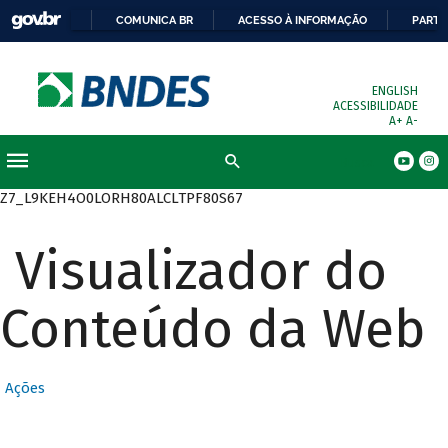
COMUNICA BR
ACESSO À INFORMAÇÃO
PARTI
ENGLISH
ACESSIBILIDADE
A+
A-
Busca
Z7_L9KEH4O0LORH80ALCLTPF80S67
Visualizador do
Conteúdo da Web
Ações