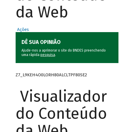
da Web
Ações
DÊ SUA OPINIÃO
Ajude-nos a aprimorar o site do BNDES preenchendo
uma rápida
pesquisa
.
Z7_L9KEH4O0LORH80ALCLTPF80SE2
Visualizador
do Conteúdo
da Web