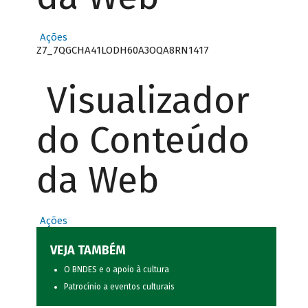
Ações
Z7_7QGCHA41LODH60A3OQA8RN1417
Visualizador
do Conteúdo
da Web
Ações
VEJA TAMBÉM
O BNDES e o apoio à cultura
Patrocínio a eventos culturais