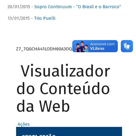
20/01/2015 -
Sopro Continuum - “O Brasil e o Barroco”
13/01/2015 -
Trio Puelli
Z7_7QGCHA41LODH60A3OQA8RN1415
Visualizador
do Conteúdo
da Web
Ações