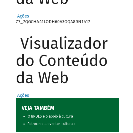
Ações
Z7_7QGCHA41LODH60A3OQA8RN1417
Visualizador
do Conteúdo
da Web
Ações
VEJA TAMBÉM
O BNDES e o apoio à cultura
Patrocínio a eventos culturais