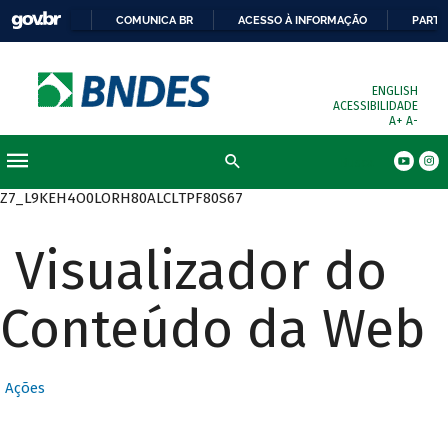
COMUNICA BR
ACESSO À INFORMAÇÃO
PARTI
ENGLISH
ACESSIBILIDADE
A+
A-
Busca
Z7_L9KEH4O0LORH80ALCLTPF80S67
Visualizador do
Conteúdo da Web
Ações