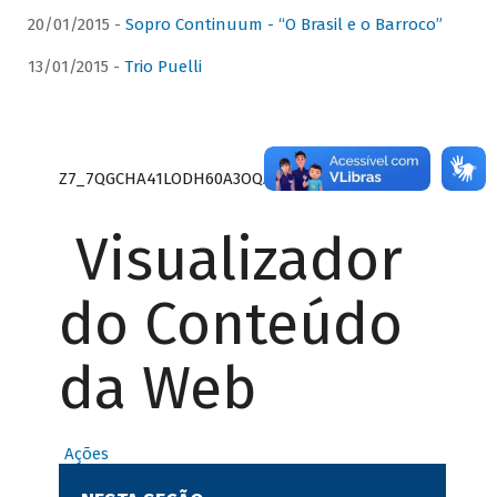
20/01/2015 -
Sopro Continuum - “O Brasil e o Barroco”
13/01/2015 -
Trio Puelli
Z7_7QGCHA41LODH60A3OQA8RN1415
Visualizador
do Conteúdo
da Web
Ações