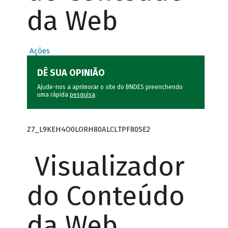
da Web
Ações
DÊ SUA OPINIÃO
Ajude-nos a aprimorar o site do BNDES preenchendo
uma rápida
pesquisa
.
Z7_L9KEH4O0LORH80ALCLTPF80SE2
Visualizador
do Conteúdo
da Web