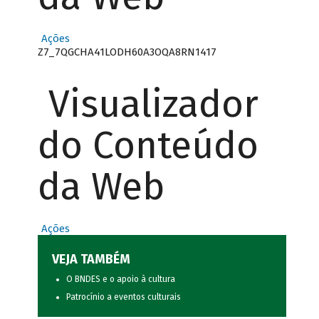
Ações
Z7_7QGCHA41LODH60A3OQA8RN1417
Visualizador
do Conteúdo
da Web
Ações
VEJA TAMBÉM
O BNDES e o apoio à cultura
Patrocínio a eventos culturais