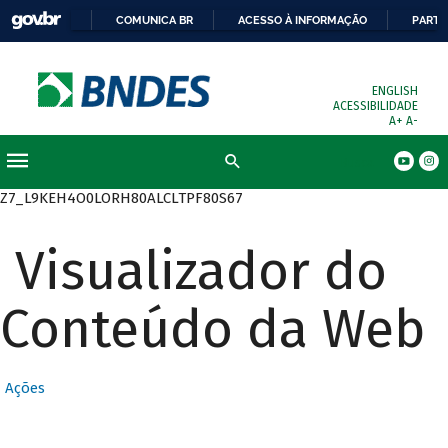
COMUNICA BR
ACESSO À INFORMAÇÃO
PARTI
ENGLISH
ACESSIBILIDADE
A+
A-
Busca
Z7_L9KEH4O0LORH80ALCLTPF80S67
Visualizador do
Conteúdo da Web
Ações