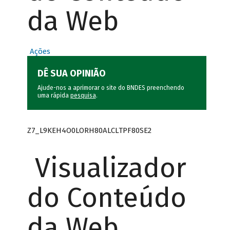
da Web
Ações
DÊ SUA OPINIÃO
Ajude-nos a aprimorar o site do BNDES preenchendo
uma rápida
pesquisa
.
Z7_L9KEH4O0LORH80ALCLTPF80SE2
Visualizador
do Conteúdo
da Web