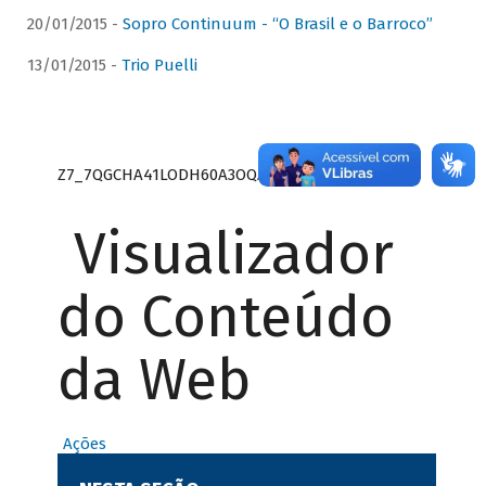
20/01/2015 -
Sopro Continuum - “O Brasil e o Barroco”
13/01/2015 -
Trio Puelli
Z7_7QGCHA41LODH60A3OQA8RN1415
Visualizador
do Conteúdo
da Web
Ações