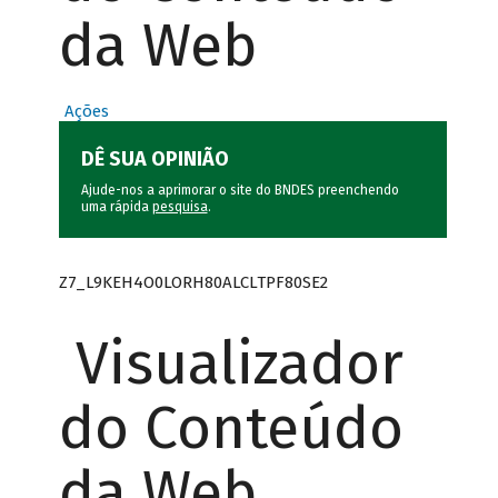
da Web
Ações
DÊ SUA OPINIÃO
Ajude-nos a aprimorar o site do BNDES preenchendo
uma rápida
pesquisa
.
Z7_L9KEH4O0LORH80ALCLTPF80SE2
Visualizador
do Conteúdo
da Web