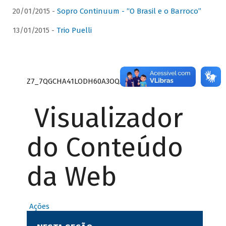
20/01/2015 -
Sopro Continuum - “O Brasil e o Barroco”
13/01/2015 -
Trio Puelli
Z7_7QGCHA41LODH60A3OQA8RN1415
Visualizador
do Conteúdo
da Web
Ações