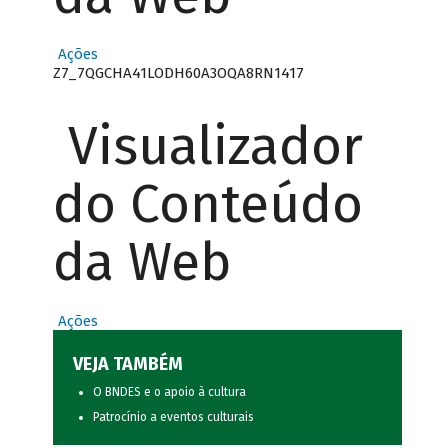
Ações
Z7_7QGCHA41LODH60A3OQA8RN1417
Visualizador
do Conteúdo
da Web
Ações
VEJA TAMBÉM
O BNDES e o apoio à cultura
Patrocínio a eventos culturais