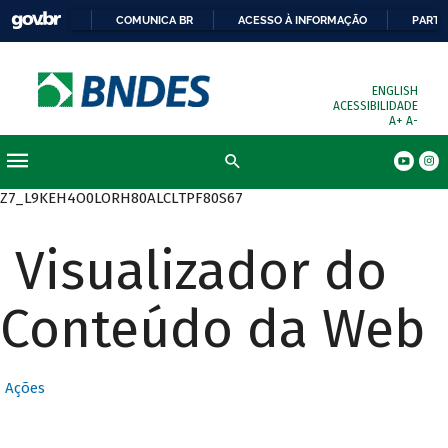
COMUNICA BR
ACESSO À INFORMAÇÃO
PARTI
ENGLISH
ACESSIBILIDADE
A+
A-
Busca
Z7_L9KEH4O0LORH80ALCLTPF80S67
Visualizador do
Conteúdo da Web
Ações