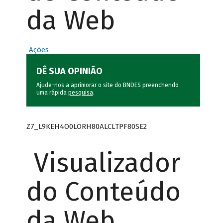
da Web
Ações
DÊ SUA OPINIÃO
Ajude-nos a aprimorar o site do BNDES preenchendo
uma rápida
pesquisa
.
Z7_L9KEH4O0LORH80ALCLTPF80SE2
Visualizador
do Conteúdo
da Web