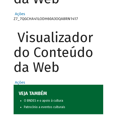
Ações
Z7_7QGCHA41LODH60A3OQA8RN1417
Visualizador
do Conteúdo
da Web
Ações
VEJA TAMBÉM
O BNDES e o apoio à cultura
Patrocínio a eventos culturais