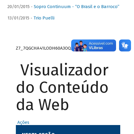
20/01/2015 -
Sopro Continuum - “O Brasil e o Barroco”
13/01/2015 -
Trio Puelli
Z7_7QGCHA41LODH60A3OQA8RN1415
Visualizador
do Conteúdo
da Web
Ações