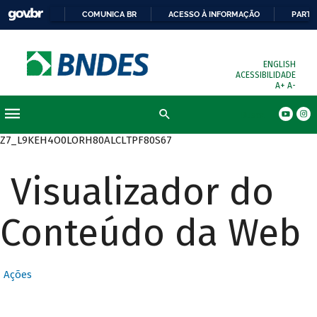
COMUNICA BR
ACESSO À INFORMAÇÃO
PARTI
ENGLISH
ACESSIBILIDADE
A+
A-
Busca
Z7_L9KEH4O0LORH80ALCLTPF80S67
Visualizador do
Conteúdo da Web
Ações