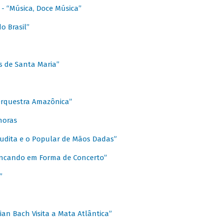
s - “Música, Doce Música”
o Brasil”
s de Santa Maria”
 Orquestra Amazônica”
onoras
rudita e o Popular de Mãos Dadas”
rincando em Forma de Concerto”
”
ian Bach Visita a Mata Atlântica”