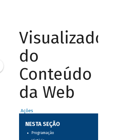
Visualizador
do
Conteúdo
da Web
Ações
NESTA SEÇÃO
Programação