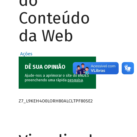
do
Conteúdo
da Web
Ações
DÊ SUA OPINIÃO
Ajude-nos a aprimorar o site do BNDES
preenchendo uma rápida
pesquisa
.
Z7_L9KEH4O0LORH80ALCLTPF80SE2