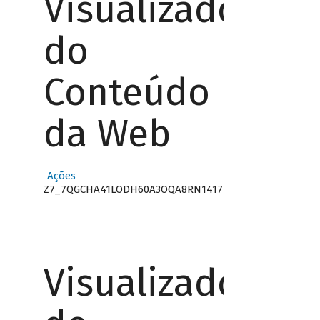
Visualizador
do
Conteúdo
da Web
Ações
Z7_7QGCHA41LODH60A3OQA8RN1417
Visualizador