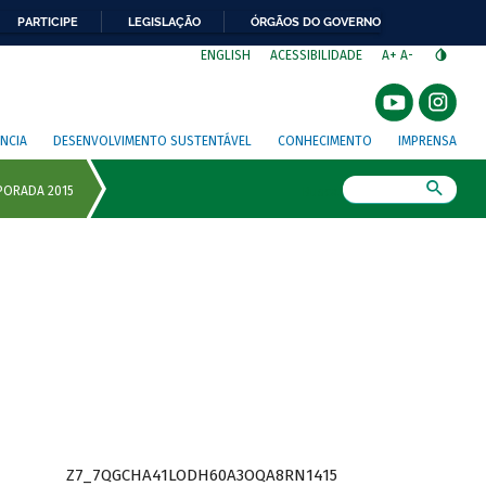
PARTICIPE
LEGISLAÇÃO
ÓRGÃOS DO GOVERNO
⁣
ENGLISH
ACESSIBILIDADE
A+
A-
NCIA
DESENVOLVIMENTO SUSTENTÁVEL
CONHECIMENTO
IMPRENSA
Busca
Z7_7QGCHA41LODH60A3OQA8RN1415