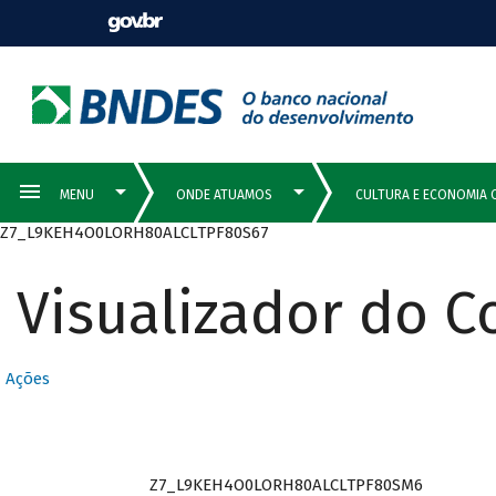
Z7_L9KEH4O0LORH80ALCLTPF80S67
Visualizador do 
Ações
Z7_L9KEH4O0LORH80ALCLTPF80SM6