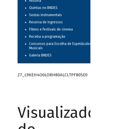
História
Quintas no BNDES
Sextas instrumentais
Reserva de ingressos
Filmes e festivais de cinema
Receba a programação
Concursos para Escolha de Espetáculos
Musicais
Galeria BNDES
Z7_L9KEH4O0LORH80ALCLTPF80SE0
Visualizador