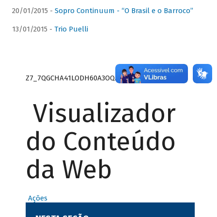
20/01/2015 -
Sopro Continuum - “O Brasil e o Barroco”
13/01/2015 -
Trio Puelli
Z7_7QGCHA41LODH60A3OQA8RN1415
Visualizador
do Conteúdo
da Web
Ações