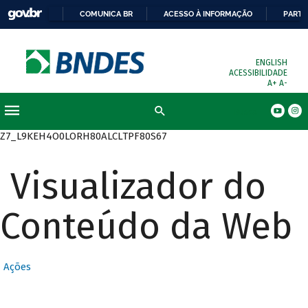
COMUNICA BR
ACESSO À INFORMAÇÃO
PARTI
ENGLISH
ACESSIBILIDADE
A+
A-
Busca
Z7_L9KEH4O0LORH80ALCLTPF80S67
Visualizador do
Conteúdo da Web
Ações