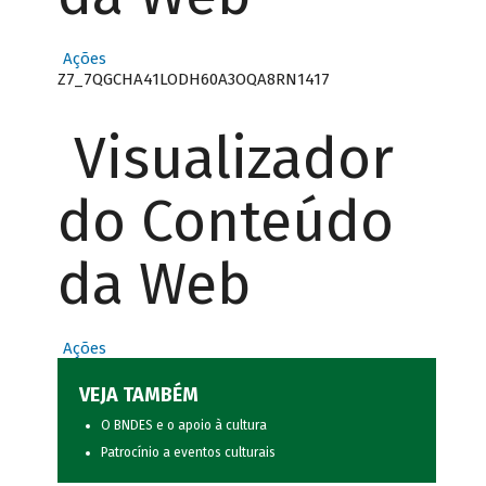
Ações
Z7_7QGCHA41LODH60A3OQA8RN1417
Visualizador
do Conteúdo
da Web
Ações
VEJA TAMBÉM
O BNDES e o apoio à cultura
Patrocínio a eventos culturais