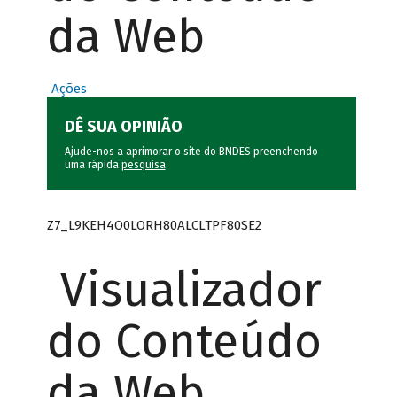
da Web
Ações
DÊ SUA OPINIÃO
Ajude-nos a aprimorar o site do BNDES preenchendo
uma rápida
pesquisa
.
Z7_L9KEH4O0LORH80ALCLTPF80SE2
Visualizador
do Conteúdo
da Web