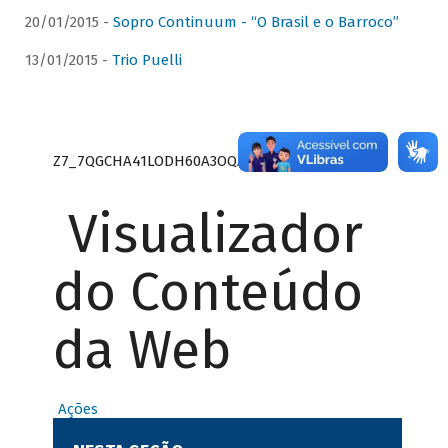
20/01/2015 -
Sopro Continuum - “O Brasil e o Barroco”
13/01/2015 -
Trio Puelli
Z7_7QGCHA41LODH60A3OQA8RN1415
Visualizador
do Conteúdo
da Web
Ações