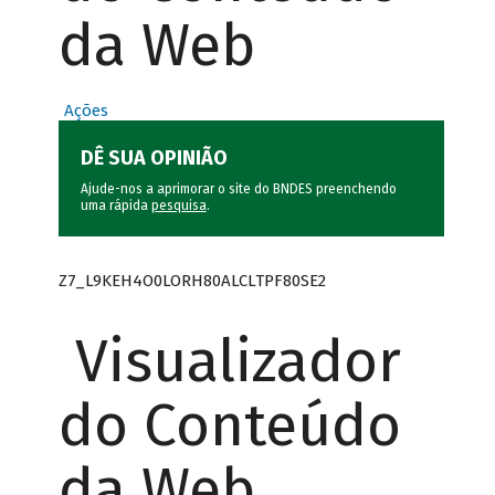
da Web
Ações
DÊ SUA OPINIÃO
Ajude-nos a aprimorar o site do BNDES preenchendo
uma rápida
pesquisa
.
Z7_L9KEH4O0LORH80ALCLTPF80SE2
Visualizador
do Conteúdo
da Web