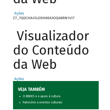
Ações
Z7_7QGCHA41LODH60A3OQA8RN1417
Visualizador
do Conteúdo
da Web
Ações
VEJA TAMBÉM
O BNDES e o apoio à cultura
Patrocínio a eventos culturais