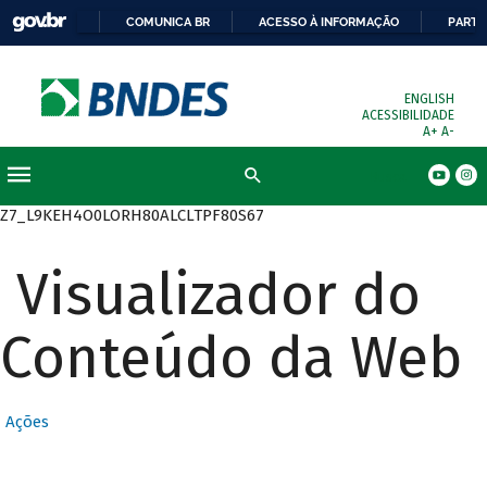
COMUNICA BR
ACESSO À INFORMAÇÃO
PARTI
ENGLISH
ACESSIBILIDADE
A+
A-
Busca
Z7_L9KEH4O0LORH80ALCLTPF80S67
Visualizador do
Conteúdo da Web
Ações