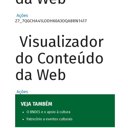
Ações
Z7_7QGCHA41LODH60A3OQA8RN1417
Visualizador
do Conteúdo
da Web
Ações
VEJA TAMBÉM
O BNDES e o apoio à cultura
Patrocínio a eventos culturais