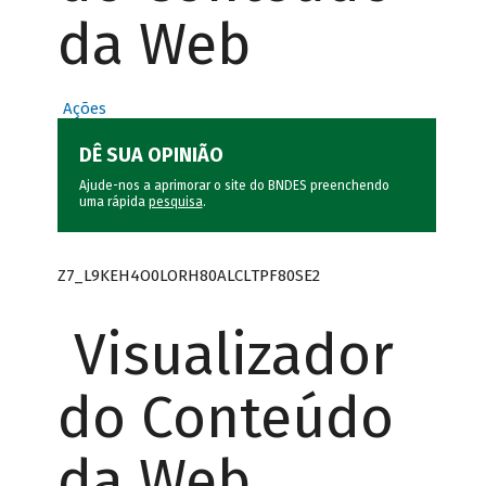
da Web
Ações
DÊ SUA OPINIÃO
Ajude-nos a aprimorar o site do BNDES preenchendo
uma rápida
pesquisa
.
Z7_L9KEH4O0LORH80ALCLTPF80SE2
Visualizador
do Conteúdo
da Web