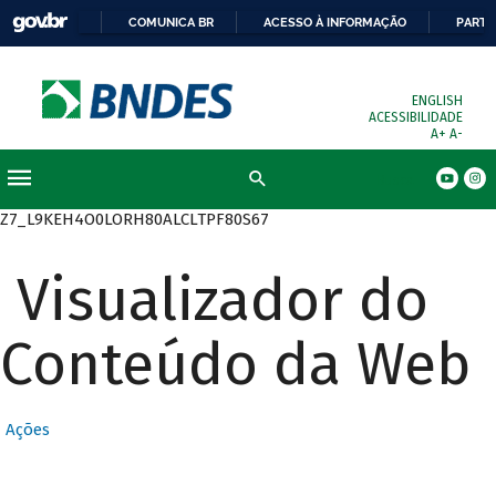
COMUNICA BR
ACESSO À INFORMAÇÃO
PARTI
ENGLISH
ACESSIBILIDADE
A+
A-
Busca
Z7_L9KEH4O0LORH80ALCLTPF80S67
Visualizador do
Conteúdo da Web
Ações