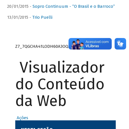
20/01/2015 -
Sopro Continuum - “O Brasil e o Barroco”
13/01/2015 -
Trio Puelli
Z7_7QGCHA41LODH60A3OQA8RN1415
Visualizador
do Conteúdo
da Web
Ações