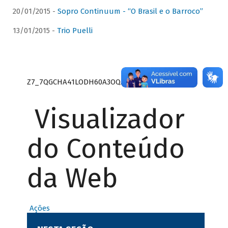
20/01/2015 -
Sopro Continuum - “O Brasil e o Barroco”
13/01/2015 -
Trio Puelli
Z7_7QGCHA41LODH60A3OQA8RN1415
Visualizador
do Conteúdo
da Web
Ações