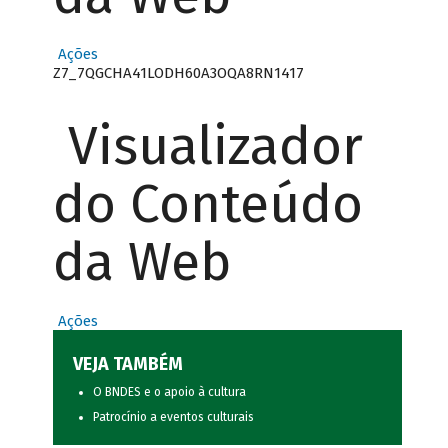
Ações
Z7_7QGCHA41LODH60A3OQA8RN1417
Visualizador
do Conteúdo
da Web
Ações
VEJA TAMBÉM
O BNDES e o apoio à cultura
Patrocínio a eventos culturais