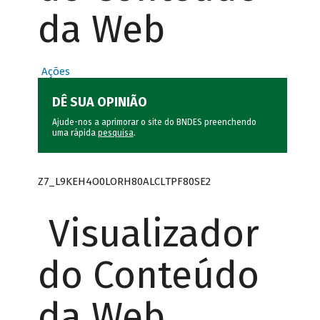
da Web
Ações
DÊ SUA OPINIÃO
Ajude-nos a aprimorar o site do BNDES preenchendo
uma rápida
pesquisa
.
Z7_L9KEH4O0LORH80ALCLTPF80SE2
Visualizador
do Conteúdo
da Web