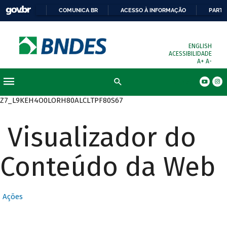
COMUNICA BR
ACESSO À INFORMAÇÃO
PARTI
ENGLISH
ACESSIBILIDADE
A+
A-
Busca
Z7_L9KEH4O0LORH80ALCLTPF80S67
Visualizador do
Conteúdo da Web
Ações