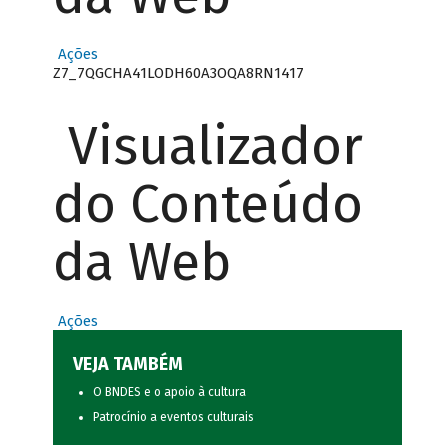
Ações
Z7_7QGCHA41LODH60A3OQA8RN1417
Visualizador
do Conteúdo
da Web
Ações
VEJA TAMBÉM
O BNDES e o apoio à cultura
Patrocínio a eventos culturais