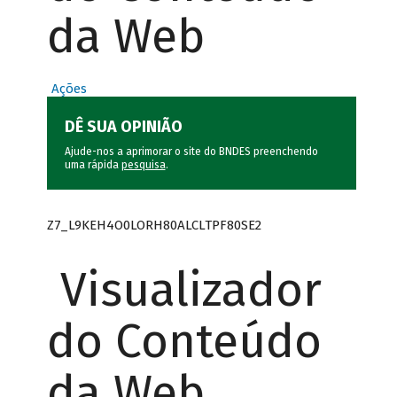
da Web
Ações
DÊ SUA OPINIÃO
Ajude-nos a aprimorar o site do BNDES preenchendo
uma rápida
pesquisa
.
Z7_L9KEH4O0LORH80ALCLTPF80SE2
Visualizador
do Conteúdo
da Web