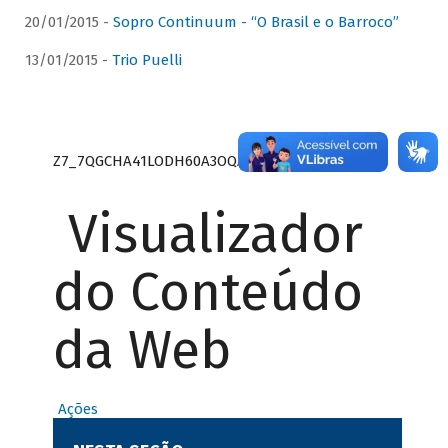
20/01/2015 -
Sopro Continuum - “O Brasil e o Barroco”
13/01/2015 -
Trio Puelli
Z7_7QGCHA41LODH60A3OQA8RN1415
Visualizador
do Conteúdo
da Web
Ações