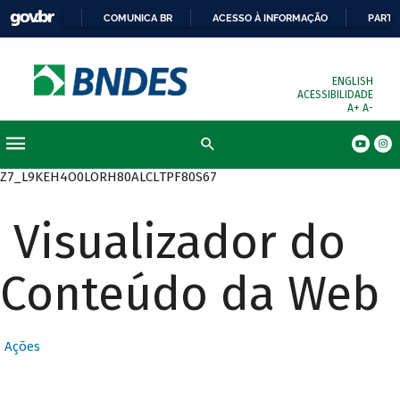
COMUNICA BR
ACESSO À INFORMAÇÃO
PARTI
ENGLISH
ACESSIBILIDADE
A+
A-
Busca
Z7_L9KEH4O0LORH80ALCLTPF80S67
Visualizador do
Conteúdo da Web
Ações