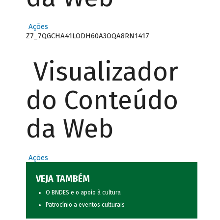
Ações
Z7_7QGCHA41LODH60A3OQA8RN1417
Visualizador
do Conteúdo
da Web
Ações
VEJA TAMBÉM
O BNDES e o apoio à cultura
Patrocínio a eventos culturais