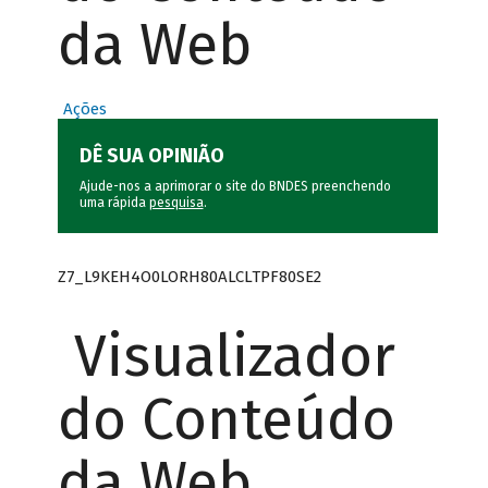
da Web
Ações
DÊ SUA OPINIÃO
Ajude-nos a aprimorar o site do BNDES preenchendo
uma rápida
pesquisa
.
Z7_L9KEH4O0LORH80ALCLTPF80SE2
Visualizador
do Conteúdo
da Web