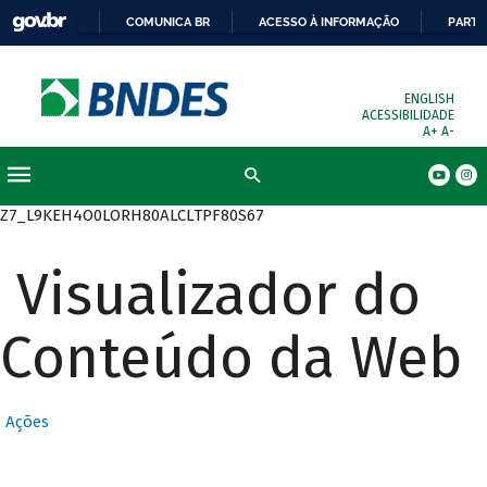
COMUNICA BR
ACESSO À INFORMAÇÃO
PARTI
ENGLISH
ACESSIBILIDADE
A+
A-
Busca
Z7_L9KEH4O0LORH80ALCLTPF80S67
Visualizador do
Conteúdo da Web
Ações