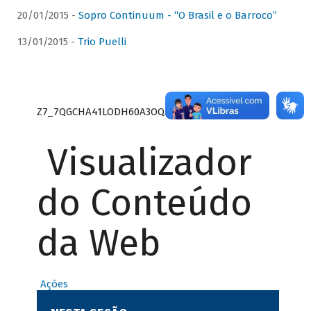
20/01/2015 -
Sopro Continuum - “O Brasil e o Barroco”
13/01/2015 -
Trio Puelli
Z7_7QGCHA41LODH60A3OQA8RN1415
Visualizador
do Conteúdo
da Web
Ações