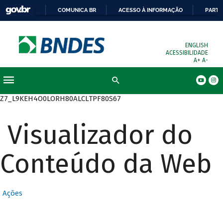
COMUNICA BR
ACESSO À INFORMAÇÃO
PARTI
ENGLISH
ACESSIBILIDADE
A+
A-
Busca
Z7_L9KEH4O0LORH80ALCLTPF80S67
Visualizador do
Conteúdo da Web
Ações