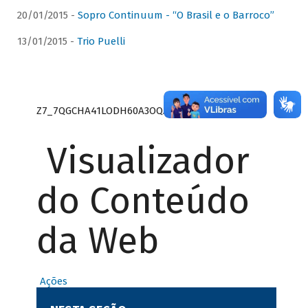
20/01/2015 -
Sopro Continuum - “O Brasil e o Barroco”
13/01/2015 -
Trio Puelli
Z7_7QGCHA41LODH60A3OQA8RN1415
Visualizador
do Conteúdo
da Web
Ações