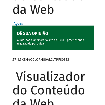
da Web
Ações
DÊ SUA OPINIÃO
Ajude-nos a aprimorar o site do BNDES preenchendo
uma rápida
pesquisa
.
Z7_L9KEH4O0LORH80ALCLTPF80SE2
Visualizador
do Conteúdo
da Web