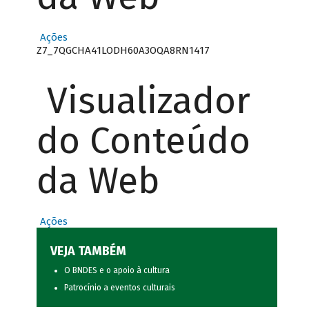
Ações
Z7_7QGCHA41LODH60A3OQA8RN1417
Visualizador
do Conteúdo
da Web
Ações
VEJA TAMBÉM
O BNDES e o apoio à cultura
Patrocínio a eventos culturais