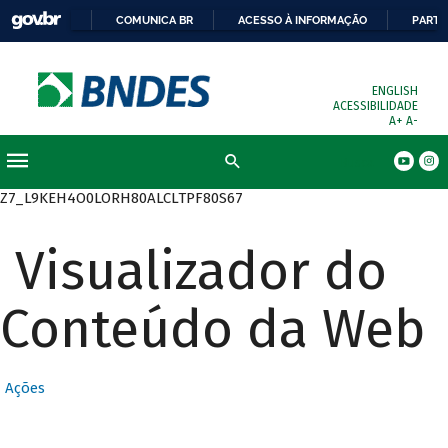
COMUNICA BR
ACESSO À INFORMAÇÃO
PARTI
ENGLISH
ACESSIBILIDADE
A+
A-
Busca
Z7_L9KEH4O0LORH80ALCLTPF80S67
Visualizador do
Conteúdo da Web
Ações