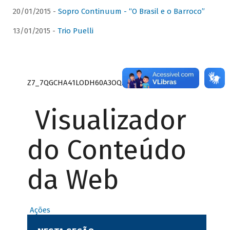
20/01/2015 -
Sopro Continuum - “O Brasil e o Barroco”
13/01/2015 -
Trio Puelli
Z7_7QGCHA41LODH60A3OQA8RN1415
Visualizador
do Conteúdo
da Web
Ações