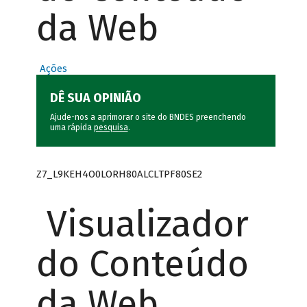
da Web
Ações
DÊ SUA OPINIÃO
Ajude-nos a aprimorar o site do BNDES preenchendo
uma rápida
pesquisa
.
Z7_L9KEH4O0LORH80ALCLTPF80SE2
Visualizador
do Conteúdo
da Web