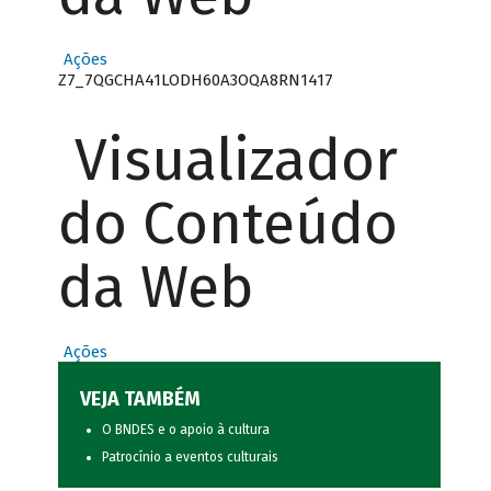
Ações
Z7_7QGCHA41LODH60A3OQA8RN1417
Visualizador
do Conteúdo
da Web
Ações
VEJA TAMBÉM
O BNDES e o apoio à cultura
Patrocínio a eventos culturais