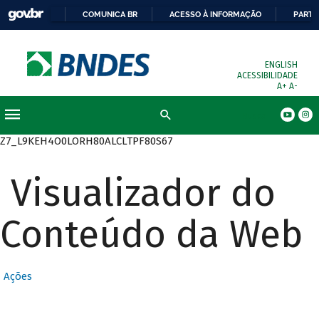
COMUNICA BR
ACESSO À INFORMAÇÃO
PARTI
ENGLISH
ACESSIBILIDADE
A+
A-
Busca
Z7_L9KEH4O0LORH80ALCLTPF80S67
Visualizador do
Conteúdo da Web
Ações