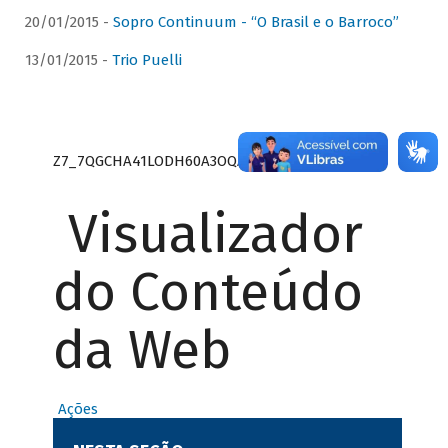
20/01/2015 -
Sopro Continuum - “O Brasil e o Barroco”
13/01/2015 -
Trio Puelli
Z7_7QGCHA41LODH60A3OQA8RN1415
Visualizador
do Conteúdo
da Web
Ações