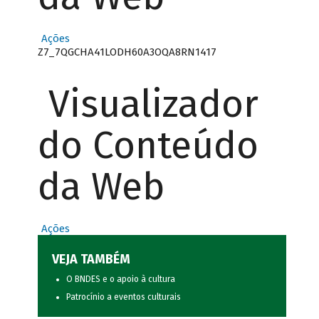
Ações
Z7_7QGCHA41LODH60A3OQA8RN1417
Visualizador
do Conteúdo
da Web
Ações
VEJA TAMBÉM
O BNDES e o apoio à cultura
Patrocínio a eventos culturais