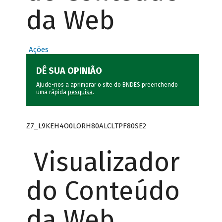
da Web
Ações
DÊ SUA OPINIÃO
Ajude-nos a aprimorar o site do BNDES preenchendo
uma rápida
pesquisa
.
Z7_L9KEH4O0LORH80ALCLTPF80SE2
Visualizador
do Conteúdo
da Web