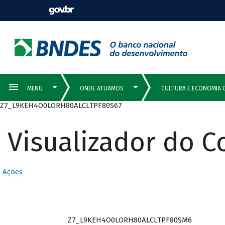
Z7_L9KEH4O0LORH80ALCLTPF80S67
Visualizador do 
Ações
Z7_L9KEH4O0LORH80ALCLTPF80SM6