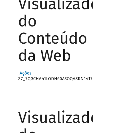
Visualizador
do
Conteúdo
da Web
Ações
Z7_7QGCHA41LODH60A3OQA8RN1417
Visualizador