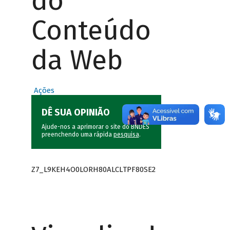
do
Conteúdo
da Web
Ações
DÊ SUA OPINIÃO
Ajude-nos a aprimorar o site do BNDES
preenchendo uma rápida
pesquisa
.
Z7_L9KEH4O0LORH80ALCLTPF80SE2