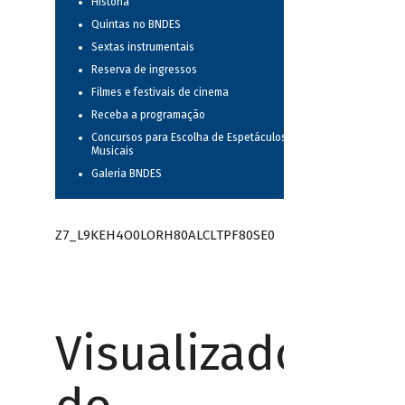
História
Quintas no BNDES
Sextas instrumentais
Reserva de ingressos
Filmes e festivais de cinema
Receba a programação
Concursos para Escolha de Espetáculos
Musicais
Galeria BNDES
Z7_L9KEH4O0LORH80ALCLTPF80SE0
Visualizador