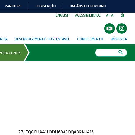
PARTICIPE
LEGISLAÇÃO
ÓRGÃOS DO GOVERNO
⁣
ENGLISH
ACESSIBILIDADE
A+
A-
NCIA
DESENVOLVIMENTO SUSTENTÁVEL
CONHECIMENTO
IMPRENSA
Busca
Z7_7QGCHA41LODH60A3OQA8RN1415