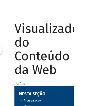
Visualizador
do
Conteúdo
da Web
Ações
NESTA SEÇÃO
Programação