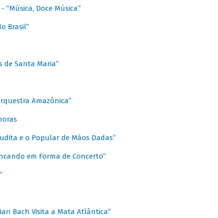
s - “Música, Doce Música”
o Brasil”
s de Santa Maria”
 Orquestra Amazônica”
onoras
rudita e o Popular de Mãos Dadas”
rincando em Forma de Concerto”
”
ian Bach Visita a Mata Atlântica”