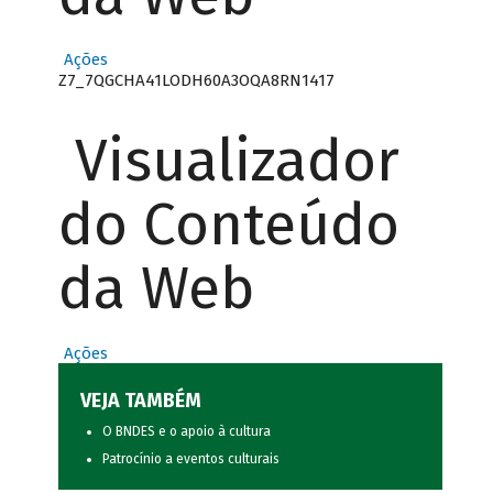
Ações
Z7_7QGCHA41LODH60A3OQA8RN1417
Visualizador
do Conteúdo
da Web
Ações
VEJA TAMBÉM
O BNDES e o apoio à cultura
Patrocínio a eventos culturais