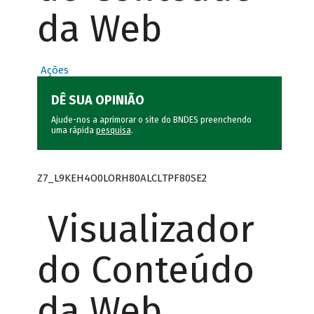
da Web
Ações
DÊ SUA OPINIÃO
Ajude-nos a aprimorar o site do BNDES preenchendo
uma rápida
pesquisa
.
Z7_L9KEH4O0LORH80ALCLTPF80SE2
Visualizador
do Conteúdo
da Web