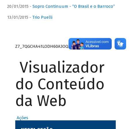
20/01/2015 -
Sopro Continuum - “O Brasil e o Barroco”
13/01/2015 -
Trio Puelli
Z7_7QGCHA41LODH60A3OQA8RN1415
Visualizador
do Conteúdo
da Web
Ações