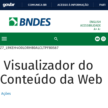
COMUNICA BR
ACESSO À INFORMAÇÃO
PARTI
ENGLISH
ACESSIBILIDADE
A+
A-
Busca
Z7_L9KEH4O0LORH80ALCLTPF80S67
Visualizador do
Conteúdo da Web
Ações