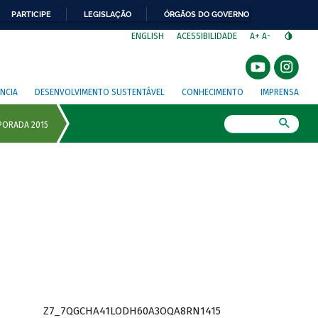
PARTICIPE
LEGISLAÇÃO
ÓRGÃOS DO GOVERNO
⁣
ENGLISH
ACESSIBILIDADE
A+
A-
NCIA
DESENVOLVIMENTO SUSTENTÁVEL
CONHECIMENTO
IMPRENSA
Busca
Z7_7QGCHA41LODH60A3OQA8RN1415