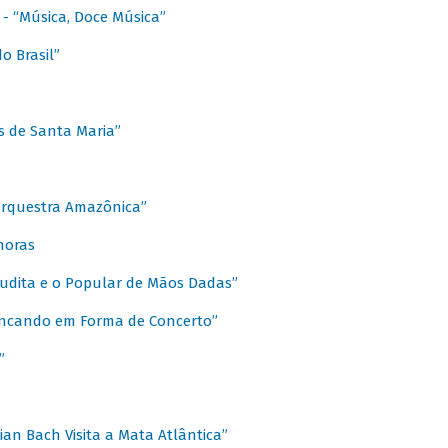
s - “Música, Doce Música”
o Brasil”
s de Santa Maria”
 Orquestra Amazônica”
onoras
rudita e o Popular de Mãos Dadas”
rincando em Forma de Concerto”
”
ian Bach Visita a Mata Atlântica”