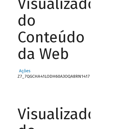
Visualizador
do
Conteúdo
da Web
Ações
Z7_7QGCHA41LODH60A3OQA8RN1417
Visualizador