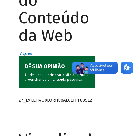
do
Conteúdo
da Web
Ações
DÊ SUA OPINIÃO
Ajude-nos a aprimorar o site do BNDES
preenchendo uma rápida
pesquisa
.
Z7_L9KEH4O0LORH80ALCLTPF80SE2