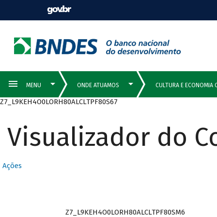
Z7_L9KEH4O0LORH80ALCLTPF80S67
Visualizador do 
Ações
Z7_L9KEH4O0LORH80ALCLTPF80SM6