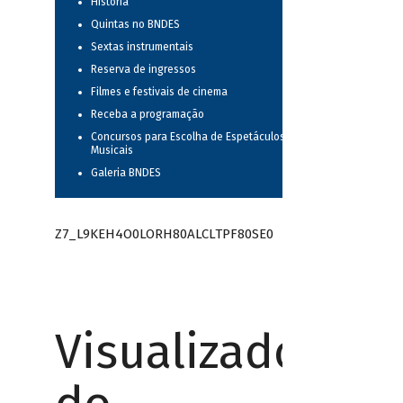
História
Quintas no BNDES
Sextas instrumentais
Reserva de ingressos
Filmes e festivais de cinema
Receba a programação
Concursos para Escolha de Espetáculos
Musicais
Galeria BNDES
Z7_L9KEH4O0LORH80ALCLTPF80SE0
Visualizador