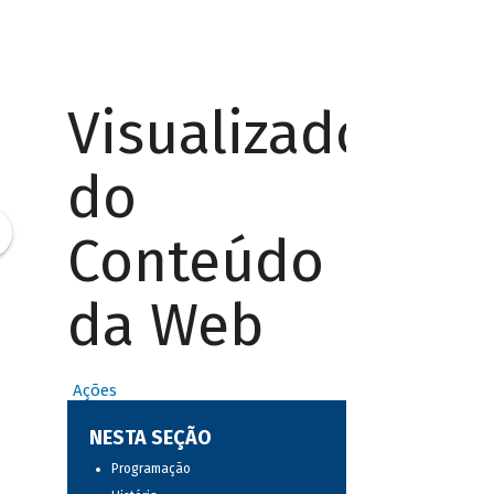
Visualizador
do
Conteúdo
da Web
Ações
NESTA SEÇÃO
Programação