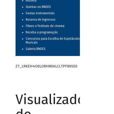
História
Quintas no BNDES
Sextas instrumentais
Reserva de ingressos
Filmes e festivais de cinema
Receba a programação
Concursos para Escolha de Espetáculos
Musicais
Galeria BNDES
Z7_L9KEH4O0LORH80ALCLTPF80SE0
Visualizador