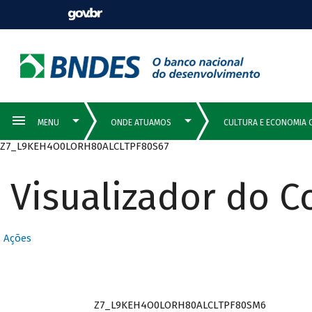
Z7_L9KEH4O0LORH80ALCLTPF80S67
Visualizador do 
Ações
Z7_L9KEH4O0LORH80ALCLTPF80SM6