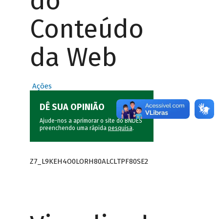
do
Conteúdo
da Web
Ações
DÊ SUA OPINIÃO
Ajude-nos a aprimorar o site do BNDES
preenchendo uma rápida
pesquisa
.
Z7_L9KEH4O0LORH80ALCLTPF80SE2