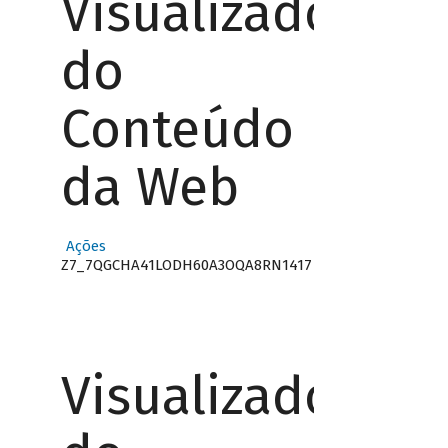
Visualizador
do
Conteúdo
da Web
Ações
Z7_7QGCHA41LODH60A3OQA8RN1417
Visualizador