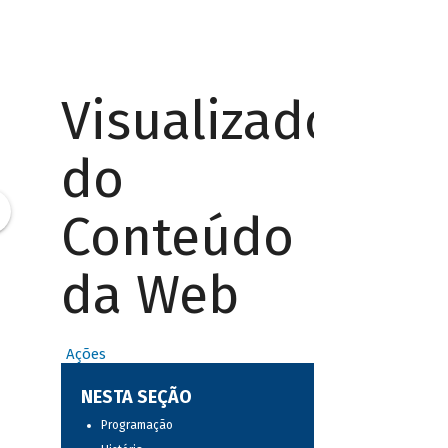
Visualizador
do
Conteúdo
da Web
Ações
NESTA SEÇÃO
Programação