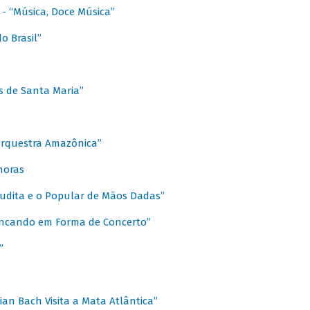
s - “Música, Doce Música”
o Brasil”
s de Santa Maria”
 Orquestra Amazônica”
onoras
rudita e o Popular de Mãos Dadas”
rincando em Forma de Concerto”
”
ian Bach Visita a Mata Atlântica”