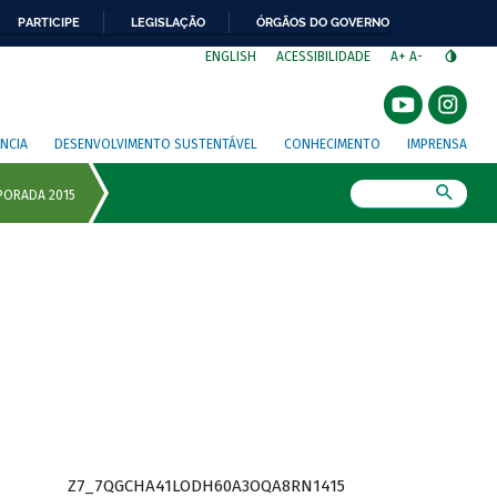
PARTICIPE
LEGISLAÇÃO
ÓRGÃOS DO GOVERNO
⁣
ENGLISH
ACESSIBILIDADE
A+
A-
NCIA
DESENVOLVIMENTO SUSTENTÁVEL
CONHECIMENTO
IMPRENSA
Busca
Z7_7QGCHA41LODH60A3OQA8RN1415